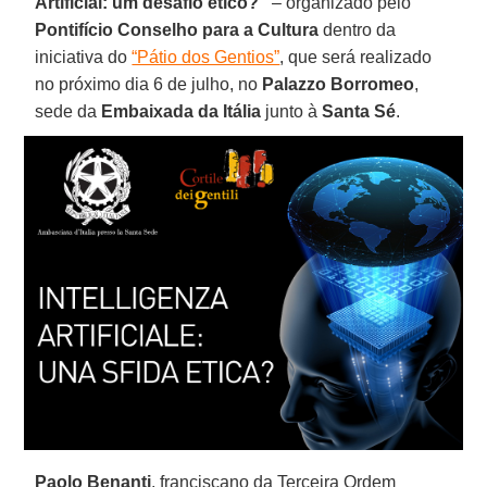
Artificial: um desafio ético?”
– organizado pelo
Pontifício Conselho para a Cultura
dentro da
iniciativa do
“Pátio dos Gentios”
, que será realizado
no próximo dia 6 de julho, no
Palazzo Borromeo
,
sede da
Embaixada da Itália
junto à
Santa Sé
.
Paolo Benanti
, franciscano da Terceira Ordem