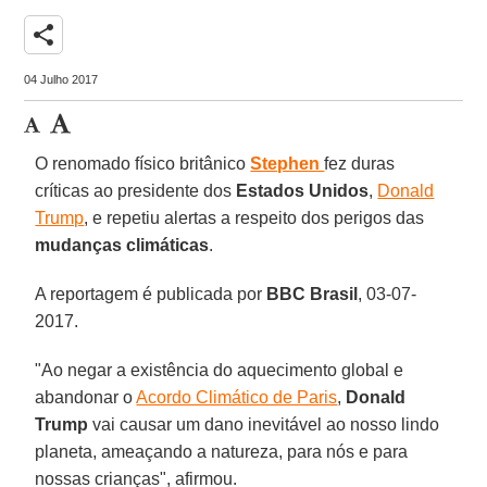
share
04 Julho 2017
O renomado físico britânico
Stephen
fez duras
críticas ao presidente dos
Estados Unidos
,
Donald
Trump
, e repetiu alertas a respeito dos perigos das
mudanças climáticas
.
A reportagem é publicada por
BBC Brasil
, 03-07-
2017.
"Ao negar a existência do aquecimento global e
abandonar o
Acordo Climático de Paris
,
Donald
Trump
vai causar um dano inevitável ao nosso lindo
planeta, ameaçando a natureza, para nós e para
nossas crianças", afirmou.