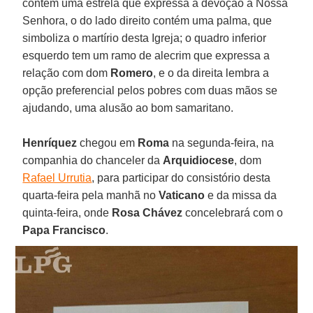
contém uma estrela que expressa a devoção a Nossa
Senhora, o do lado direito contém uma palma, que
simboliza o martírio desta Igreja; o quadro inferior
esquerdo tem um ramo de alecrim que expressa a
relação com dom
Romero
, e o da direita lembra a
opção preferencial pelos pobres com duas mãos se
ajudando, uma alusão ao bom samaritano.
Henríquez
chegou em
Roma
na segunda-feira, na
companhia do chanceler da
Arquidiocese
, dom
Rafael Urrutia
, para participar do consistório desta
quarta-feira pela manhã no
Vaticano
e da missa da
quinta-feira, onde
Rosa Chávez
concelebrará com o
Papa Francisco
.