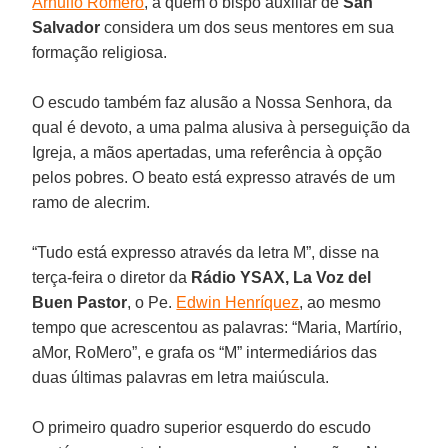
Arnulfo Romero
, a quem o bispo auxiliar de
San
Salvador
considera um dos seus mentores em sua
formação religiosa.
O escudo também faz alusão a Nossa Senhora, da
qual é devoto, a uma palma alusiva à perseguição da
Igreja, a mãos apertadas, uma referência à opção
pelos pobres. O beato está expresso através de um
ramo de alecrim.
“Tudo está expresso através da letra M”, disse na
terça-feira o diretor da
Rádio YSAX, La Voz del
Buen Pastor
, o Pe.
Edwin Henríquez
, ao mesmo
tempo que acrescentou as palavras: “Maria, Martírio,
aMor, RoMero”, e grafa os “M” intermediários das
duas últimas palavras em letra maiúscula.
O primeiro quadro superior esquerdo do escudo