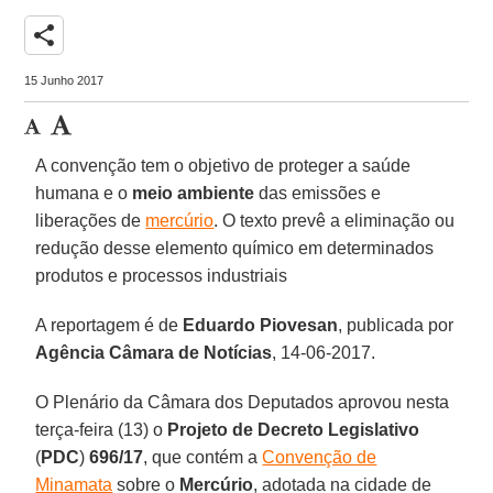
share
15 Junho 2017
A convenção tem o objetivo de proteger a saúde
humana e o
meio ambiente
das emissões e
liberações de
mercúrio
. O texto prevê a eliminação ou
redução desse elemento químico em determinados
produtos e processos industriais
A reportagem é de
Eduardo Piovesan
, publicada por
Agência Câmara de Notícias
, 14-06-2017.
O Plenário da Câmara dos Deputados aprovou nesta
terça-feira (13) o
Projeto de Decreto Legislativo
(
PDC
)
696/17
, que contém a
Convenção de
Minamata
sobre o
Mercúrio
, adotada na cidade de