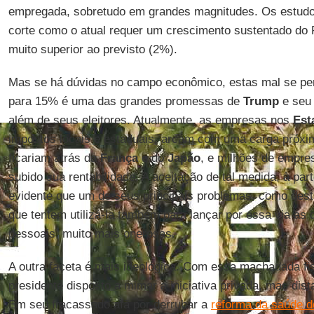
empregada, sobretudo em grandes magnitudes. Os estud
corte como o atual requer um crescimento sustentado do
muito superior ao previsto (2%).
Mas se há dúvidas no campo econômico, estas mal se per
para 15% é uma das grandes promessas de
Trump
e seu 
além de seus eleitores. Atualmente, as empresas nos
Est
impostos locais e estaduais, arcam com uma carga próxi
ficariam atrás da
França
e do
Japão
, e milhões de empre
subido sua rentabilidade. A aceitação de tal medida, à part
evidente que um de seus principais problemas, como dest
que tentem utilizá-la também para lançar por essa via as
pessoais, muito mais onerosas.
A outra faceta é mais ideológica. Com essa machadada fi
presidente disposto a mimar a iniciativa privada, mas dis
Em seu fracassado afã por derrubar a
reforma da saúde 