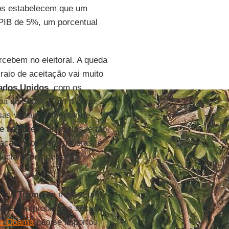
os estabelecem que um
 PIB de 5%, um porcentual
cebem no eleitoral. A queda
raio de aceitação vai muito
ados Unidos
, com os
ma dos 40%. Com o corte,
sas veriam aumentar de
e as cores partidárias, é tão
acaram os especialistas, é
 declarações de renda
scal,
Trump
se mostra um
tante dos problemas sociais.
de Obama
não se importou