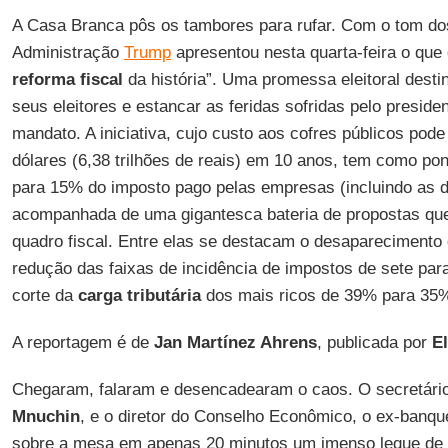
A Casa Branca pôs os tambores para rufar. Com o tom d
Administração
Trump
apresentou nesta quarta-feira o que 
reforma fiscal
da história”. Uma promessa eleitoral desti
seus eleitores e estancar as feridas sofridas pelo presid
mandato. A iniciativa, cujo custo aos cofres públicos pode
dólares (6,38 trilhões de reais) em 10 anos, tem como po
para 15% do imposto pago pelas empresas (incluindo as
acompanhada de uma gigantesca bateria de propostas que
quadro fiscal. Entre elas se destacam o desaparecimento
redução das faixas de incidência de impostos de sete par
corte da
carga tributária
dos mais ricos de 39% para 35
A reportagem é de
Jan Martínez Ahrens
, publicada por
El
Chegaram, falaram e desencadearam o caos. O secretári
Mnuchin
, e o diretor do Conselho Econômico, o ex-banqu
sobre a mesa em apenas 20 minutos um imenso leque de 