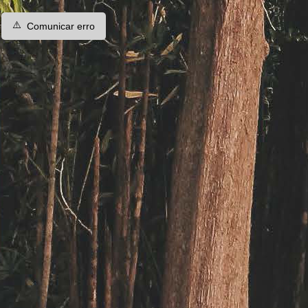
⚠️
Comunicar erro