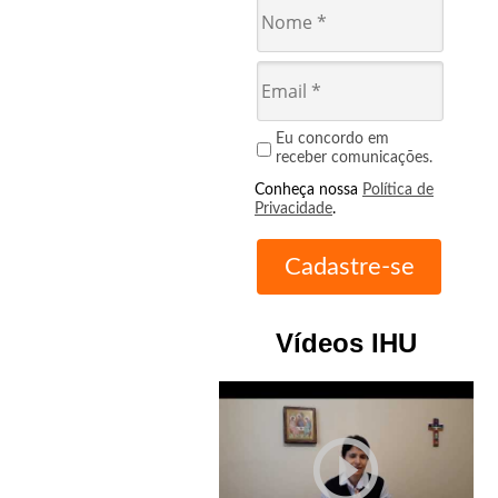
Eu concordo em
receber comunicações.
Conheça nossa
Política de
Privacidade
.
Vídeos IHU
play_circle_outline