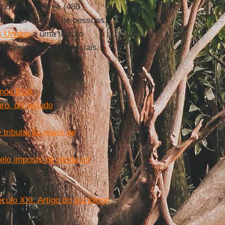
lhões de dólares (480
édico 14 milhões de pessoas.
s Unidos
a uma tensão
rtes em programas sociais.
l nos EUA
o, diz estudo
 tributação maior de
pelo imposto de renda no
culo XXI. Artigo do sociólogo