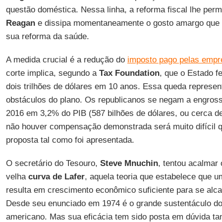
questão doméstica. Nessa linha, a reforma fiscal lhe per
Reagan
e dissipa momentaneamente o gosto amargo que l
sua reforma da saúde.
A medida crucial é a redução do
imposto pago pelas empr
corte implica, segundo a
Tax Foundation
, que o Estado f
dois trilhões de dólares em 10 anos. Essa queda represe
obstáculos do plano. Os republicanos se negam a engrossa
2016 em 3,2% do PIB (587 bilhões de dólares, ou cerca de 1
não houver compensação demonstrada será muito difícil 
proposta tal como foi apresentada.
O secretário do Tesouro,
Steve Mnuchin
, tentou acalmar
velha
curva de Lafer
, aquela teoria que estabelece que um
resulta em crescimento econômico suficiente para se alc
Desde seu enunciado em 1974 é o grande sustentáculo do 
americano. Mas sua eficácia tem sido posta em dúvida ta