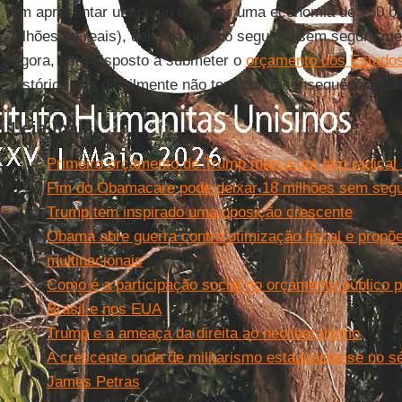
em apresentar um plano que, por uma economia de 150 bi
bilhões de reais), deixava no ano seguinte sem seguro m
Agora, está disposto a submeter o
orçamento dos Estado
histórica que dificilmente não terá como consequência co
Leia mais
Primeiro orçamento de Trump marca um giro radica
Fim do Obamacare pode deixar 18 milhões sem segur
Trump tem inspirado uma oposição crescente
Obama abre guerra contra otimização fiscal e propõe
multinacionais
Como é a participação social no orçamento público 
Brasil e nos EUA
Trump e a ameaça da direita ao neoliberalismo
A crescente onda de militarismo estadunidense no sé
James Petras