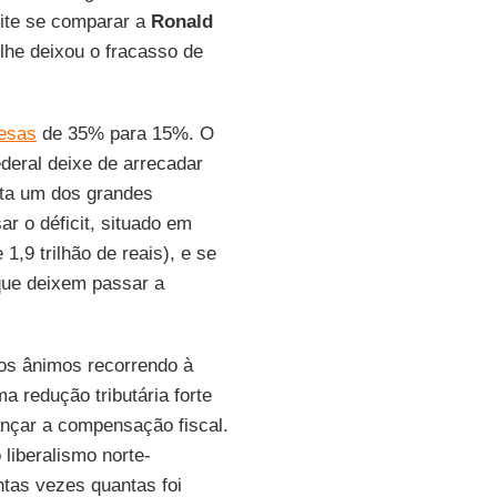
mite se comparar a
Ronald
he deixou o fracasso de
esas
de 35% para 15%. O
ederal deixe de arrecadar
nta um dos grandes
r o déficit, situado em
,9 trilhão de reais), e se
que deixem passar a
 os ânimos recorrendo à
a redução tributária forte
ançar a compensação fiscal.
liberalismo norte-
ntas vezes quantas foi