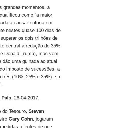
os grandes momentos, a
qualificou como “a maior
nada a causar euforia em
ente nestes quase 100 dias de
 superar os dois trilhões de
nto central a redução de 35%
 de Donald Trump), mas vem
 dão uma guinada ao atual
 do imposto de sucessões, a
a três (10%, 25% e 35%) e o
%.
 País
, 26-04-2017.
o do Tesouro,
Steven
eiro
Gary Cohn
, jogaram
medidas, cientes de que