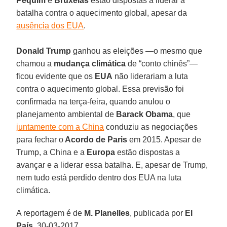
Pequim
e
Bruxelas
estão dispostas a liderar a
batalha contra o aquecimento global, apesar da
ausência dos EUA
.
Donald Trump
ganhou as eleições —o mesmo que
chamou a
mudança climática
de “conto chinês”—
ficou evidente que os
EUA
não liderariam a luta
contra o aquecimento global. Essa previsão foi
confirmada na terça-feira, quando anulou o
planejamento ambiental de
Barack Obama
, que
juntamente com a China
conduziu as negociações
para fechar o
Acordo de Paris
em 2015. Apesar de
Trump, a China e a
Europa
estão dispostas a
avançar e a liderar essa batalha. E, apesar de Trump,
nem tudo está perdido dentro dos EUA na luta
climática.
A reportagem é de
M. Planelles
, publicada por
El
País
, 30-03-2017.