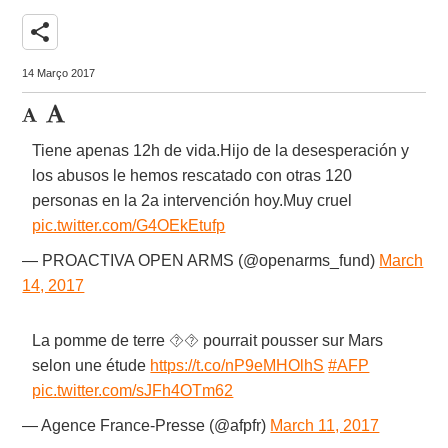
share
14 Março 2017
Tiene apenas 12h de vida.Hijo de la desesperación y
los abusos le hemos rescatado con otras 120
personas en la 2a intervención hoy.Muy cruel
pic.twitter.com/G4OEkEtufp
— PROACTIVA OPEN ARMS (@openarms_fund)
March
14, 2017
La pomme de terre ⯑⯑ pourrait pousser sur Mars
selon une étude
https://t.co/nP9eMHOlhS
#AFP
pic.twitter.com/sJFh4OTm62
— Agence France-Presse (@afpfr)
March 11, 2017