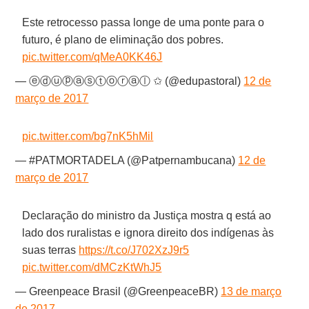
Este retrocesso passa longe de uma ponte para o
futuro, é plano de eliminação dos pobres.
pic.twitter.com/qMeA0KK46J
— ⓔⓓⓤⓟⓐⓢⓣⓞⓡⓐⓛ ✩ (@edupastoral)
12 de
março de 2017
pic.twitter.com/bg7nK5hMil
— #PATMORTADELA (@Patpernambucana)
12 de
março de 2017
Declaração do ministro da Justiça mostra q está ao
lado dos ruralistas e ignora direito dos indígenas às
suas terras
https://t.co/J702XzJ9r5
pic.twitter.com/dMCzKtWhJ5
— Greenpeace Brasil (@GreenpeaceBR)
13 de março
de 2017