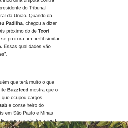
nhou uma disputa contra
presidente do Tribunal
ral da União. Quando da
eu Padilha
, chegou a dizer
mais próximo do de
Teori
 se procura um perfil similar.
so. Essas qualidades vão
es”.
uém que terá muito o que
site
Buzzfeed
mostra que o
m que ocupou cargos
sab
e conselheiro do
eis em São Paulo e Minas
dica que ele não teria renda