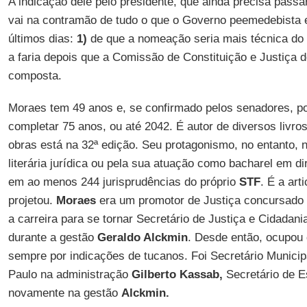
A indicação dele pelo presidente, que ainda precisa pass
vai na contramão de tudo o que o Governo peemedebista 
últimos dias:
1)
de que a nomeação seria mais técnica do 
a faria depois que a Comissão de Constituição e Justiça 
composta.
Moraes tem 49 anos e, se confirmado pelos senadores, po
completar 75 anos, ou até 2042. É autor de diversos livr
obras está na 32ª edição. Seu protagonismo, no entanto, 
literária jurídica ou pela sua atuação como bacharel em di
em ao menos 244 jurisprudências do próprio
STF
. É a art
projetou.
Moraes
era um promotor de Justiça concursado
a carreira para se tornar Secretário de Justiça e Cidadan
durante a gestão
Geraldo Alckmin
. Desde então, ocupou 
sempre por indicações de tucanos. Foi Secretário Municip
Paulo na administração
Gilberto Kassab,
Secretário de E
novamente na gestão
Alckmin.