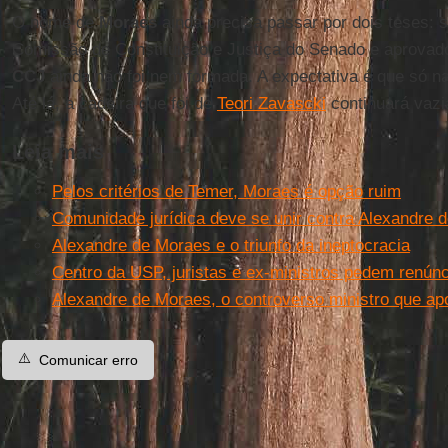
O nome de
Moraes
ainda precisa passar por dois teses: s
Comissão de Constituição e Justiça do Senado e aprovado
CCJ
ainda não foi nem formada. A expectativa é que só n
Até lá, a cadeira que foi de
Teori Zavascki
continuará vaz
Leia mais
Pelos critérios de Temer, Moraes é opção ruim
Comunidade jurídica deve se unir contra Alexandre
Alexandre de Moraes e o triunfo da ineptocracia
Centro da USP, juristas e ex-ministros pedem renún
Alexandre de Moraes, o controverso ministro que apo
⚠️
Comunicar erro