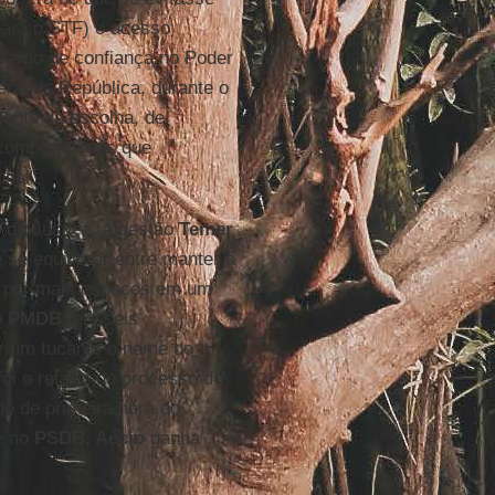
para o STF) o acesso
 cargo de confiança no Poder
eral da República, durante o
ento da escolha, de
u compromissos que
nal”.
 da Justiça, a gestão
Temer
e se equilibrar entre manter a
a por mais espaços em um
o
PMDB
tem seis
or um tucano, o nome do
oi o relator do processo de
o de primeira hora do
e no
PSDB, Aécio
ganha