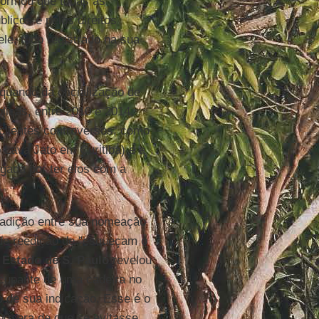
nformou que todas as
licos e pelos direitos
le, tudo registrado na sua
quando da oficialização de
licas, entre 2010 e 2014,
 clientes controversos, como
 Lava Jato em Curitiba) e a
tigada por ter elos com a
tradição entre sua nomeação
 de reedição de "esqueçam o
 Estado de S. Paulo
revelou
ocupante de uma cadeira no
 de sua indicação. Esse é o
00, era de que se evitasse