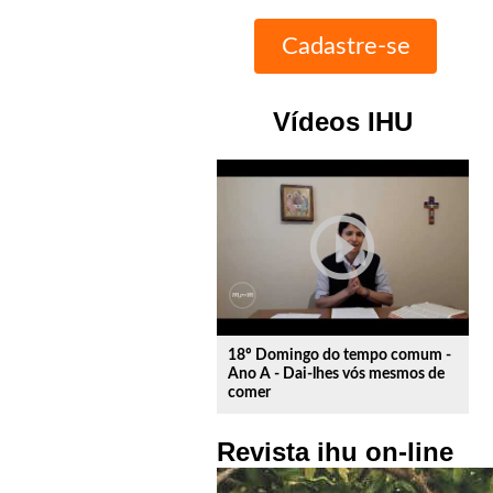
Vídeos IHU
play_circle_outline
18º Domingo do tempo comum -
Ano A - Dai-lhes vós mesmos de
comer
Revista ihu on-line