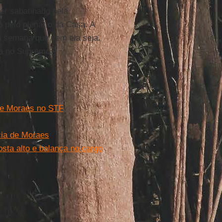
er sabatinado pela
 pelo plenário da Casa. A
a semana que vem ela seja.
ia no Supremo.
 de Moraes no STF
cia de Moraes
sta alto e balança no cargo