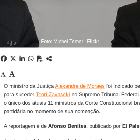
Foto: Michel Temer | Flickr
O ministro da Justiça
Alexandre de Moraes
foi indicado p
para suceder
Teori Zavascki
no Supremo Tribunal Federal
o único dos atuais 11 ministros da Corte Constitucional bra
partidária no momento de sua nomeação.
A reportagem é de
Afonso Benites
, publicado por
El País