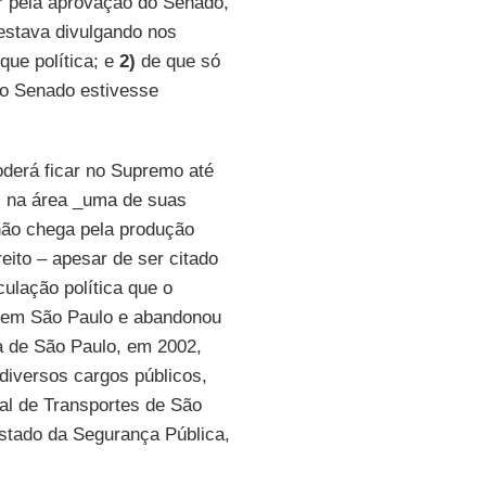
ar pela aprovação do Senado,
estava divulgando nos
que política; e
2)
de que só
do Senado estivesse
derá ficar no Supremo até
os na área _uma de suas
não chega pela produção
reito – apesar de ser citado
iculação política que o
 em São Paulo e abandonou
ia de São Paulo, em 2002,
diversos cargos públicos,
al de Transportes de São
stado da Segurança Pública,