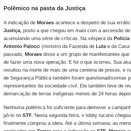
Polêmico na pasta da Justiça
A indicação de
Moraes
acontece a despeito de sua erráti
Justiça,
posto a que chegou em maio com a ascensão d
acumulando uma série de críticas. Na véspera da
Polícia
Antonio Palocc
i (ministro da Fazenda de
Lula
e da Casa 
passado,
Moraes
disse a um grupo de manifestantes que
de fazer uma nova operação. E foi o que ocorreu. Sua atua
resultou na morte de mais de uma centena de presos, e n
de Segurança Pública também foram questionadíssimas po
representantes da sociedade civil. Ele também teve de r
demarcação de terras indígenas menos de 24 horas depois
Nenhuma polêmica foi suficiente para demover a campan
pô-lo no
STF
. Nesta segunda-feira, o lobby tucano chego
finalmente comprou a ideia. Até a última semana, ao me