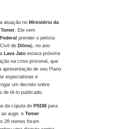
ca atuação no
Ministério da
e
Temer
. Ele vem
Federal
prender o petista
Civil de
Dilma
), no ano
 a
Lava Jato
estava próxima
ção na crise prisional, que
a apresentação de seu Plano
r especialistas e
evogar um decreto sobre
 de tê-lo publicado.
ha da cúpula do
PSDB
para
u ao auge, e
Temer
nos 28 nomes foram