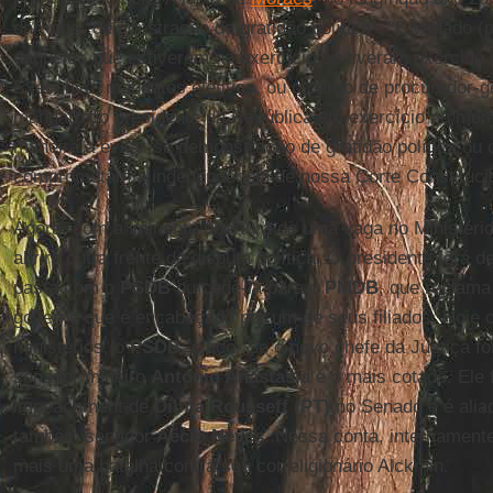
dar uma “demonstração de gratidão política”. “É vedado (
daqueles que estiverem no exercício ou tiveram exercido
Executivo, mandatos eletivos, ou o cargo de procurador-g
mandato do presidente da República em exercício no mom
maneira a evitar-se demonstração de gratidão política o
comprometam a independência de nossa Corte Constitucio
Agora, com a iminente abertura de uma vaga no Ministério
abrirá outra frente de disputa política. O presidente terá d
pasta com o
PSDB
ou cedê-la para o
PMDB
, que reclam
governo que é encabeçado por um de seus filiados. Hoje 
ministérios, o
PSDB
, cinco. Se o novo chefe da Justiça f
senador mineiro
Antonio Anastasia
é o mais cotado. Ele f
impeachment de
Dilma Rousseff (PT)
no Senado e é aliad
também senador
Aécio Neves
. Nessa conta, internament
mais uma batalha contra seu correligionário Alckmin.