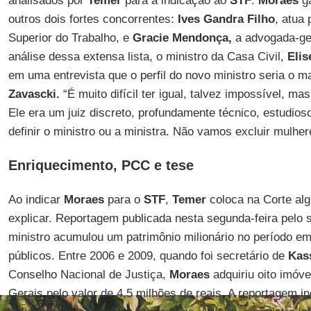
analisados por
Temer
para a indicação ao
STF
.
Moraes
ga
outros dois fortes concorrentes:
Ives Gandra Filho
, atua 
Superior do Trabalho, e
Gracie Mendonça,
a advogada-ge
análise dessa extensa lista, o ministro da Casa Civil,
Elis
em uma entrevista que o perfil do novo ministro seria o 
Zavascki.
“É muito difícil ter igual, talvez impossível, mas
Ele era um juiz discreto, profundamente técnico, estudio
definir o ministro ou a ministra. Não vamos excluir mulher
Enriquecimento, PCC e tese
Ao indicar
Moraes
para o
STF
,
Temer
coloca na Corte alg
explicar. Reportagem publicada nesta segunda-feira pelo 
ministro acumulou um patrimônio milionário no período e
públicos. Entre 2006 e 2009, quando foi secretário de
Kas
Conselho Nacional de Justiça,
Moraes
adquiriu oito imóv
Gerais pelo valor de 4,5 milhões de reais. A reportagem in