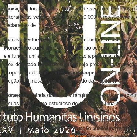
suficiente para comprar esses bens. Ao site, o ministro i
aquisições foram lícitas, por meio de seus rendimentos púb
autorais nas vendas de mais de 700.000 livros. Segundo, e
declaração de imposto de renda.
Outras questões éticas ainda serão postas na discussão, 
Moraes
. No curto período em que não ocupou funções púb
ele fundou um escritório de advocacia pelo qual defendeu
o ex-deputado
Eduardo Cunha
(hoje preso pela Operação
cooperativa de transportes
Transcooper
, que já foi inves
facção criminosa Primeiro Comando da Capital (
PCC
).
Moraes
terá ainda outro constrangimento: explicar a con
e suas teses como estudioso de direito, em uma espécie
que escrevi”. Reportagem desta segunda-feira do jornal
O
que em sua tese de doutorado o ministro defendia que o 
Supremo não deveria estar em função pública no momento
próprio caso dele. A ideia de
Moraes
, no longínquo ano 20