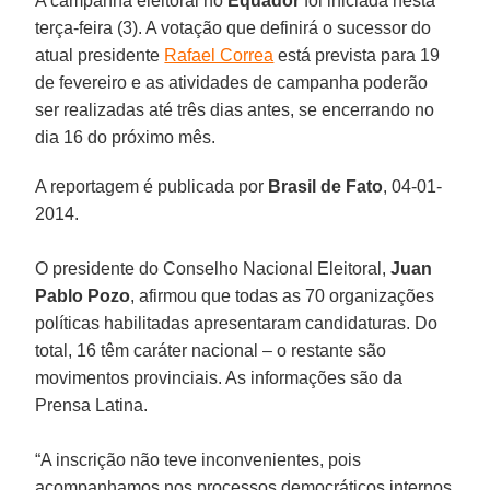
A campanha eleitoral no
Equador
foi iniciada nesta
terça-feira (3). A votação que definirá o sucessor do
atual presidente
Rafael Correa
está prevista para 19
de fevereiro e as atividades de campanha poderão
ser realizadas até três dias antes, se encerrando no
dia 16 do próximo mês.
A reportagem é publicada por
Brasil de Fato
, 04-01-
2014.
O presidente do Conselho Nacional Eleitoral,
Juan
Pablo Pozo
, afirmou que todas as 70 organizações
políticas habilitadas apresentaram candidaturas. Do
total, 16 têm caráter nacional – o restante são
movimentos provinciais. As informações são da
Prensa Latina.
“A inscrição não teve inconvenientes, pois
acompanhamos nos processos democráticos internos