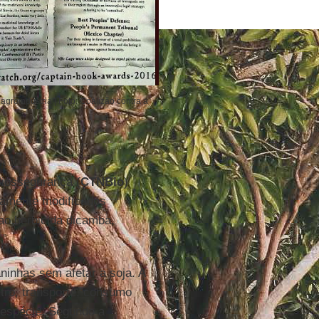
 agroindústria | Foto: Coalizão contra a
iossegurança (
CTNBio
)
icamente modificados
ao herbicida dicamba,
ninhas sem afetar a soja. A
stro, transporte, consumo
 espécie. Segundo a