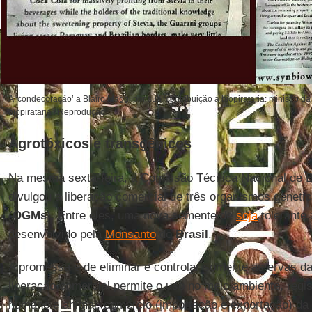
A ‘condecoração’ a Blairo Maggi por sua ‘contribuição à biopirataria: ministro da
biopirataria / Reprodução
Agrotóxicos e transgênicos
Na mesma sexta-feira, a Comissão Técnica Nacional de B
divulgou a liberação comercial de três organismos genet
(
OGMs
). Entre eles, uma nova semente de
soja
tolerante 
desenvolvido pela
Monsanto
do
Brasil
.
A promessa é de eliminar e controlar somente as ervas da
liberação comercial permite o uso no meio ambiente, regi
humano e animal, comércio (importação e exportação) da