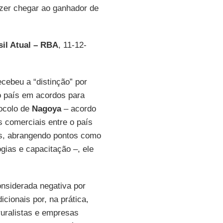
azer chegar ao ganhador de
il Atual – RBA
, 11-12-
cebeu a “distinção” por
o país em acordos para
tocolo de
Nagoya
– acordo
s comerciais entre o país
los, abrangendo pontos como
ogias e capacitação –, ele
considerada negativa por
icionais por, na prática,
ruralistas e empresas