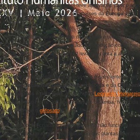
comissão, esse tipo de soja já teve aprovação para plan
Estados Unidos
e
Canadá
. Nos países da
Europa
é perm
plantio.
Foram liberados ainda um tipo de algodão e um microrg
Saccharomyces cerevisae
, usado na produção comercial 
ainda que a liberação comercial leva em conta a análise d
registro.
Mas para muitos estudiosos, isso não é suficiente por uma
da
Associação Nacional de Agroecologia
e da
Campanh
Agrotóxicos e pela vida
, o agrônomo
Leonardo Melgarej
soja que não morre sob aplicações do dicamba, herbicida
perigoso que o
glifosato
.
“A semente foi criada porque o glifosato não funciona mai
obsessivo, que levou à multiplicação das plantas tolerant