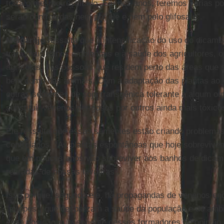
trará o mesmo resultado. Em dez anos, teremos várias po
serão controladas nem por ele e nem pelo glifosato”.
Melgarejo
ressalta que a intensificação do uso do dicamb
trará mais danos ambientais e à saúde dos agricultores,
agrícolas, das pessoas que residem perto das áreas que s
bem como dos animais. Com a adaptação das plantas ao v
outras sementes de soja transgênica tolerante a algum out
substituir venenos perigosos por outros ainda mais tóxico
Ele ressalta que essas sementes estão criando problemas
controlados. “As plantas espontâneas que hoje sobreviv
que em poucos anos vão sobreviver aos banhos de dicam
retiradas de nossas lavouras”.
Isso porque, segundo ele, há propagandas de venenos end
“míopes”, que desprezam a saúde da população e do amb
essa posição subserviente desses formadores de opinião