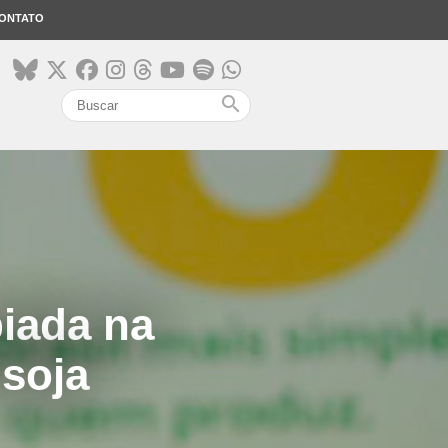
ONTATO
search
piada na
soja