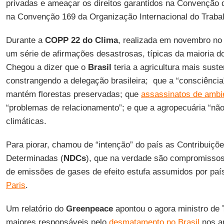
privadas e ameaçar os direitos garantidos na Convenção d
na Convenção 169 da Organização Internacional do Trabal
Durante a
COPP 22 do Clima
, realizada em novembro n
um série de afirmações desastrosas, típicas da maioria d
Chegou a dizer que o
Brasil
teria a agricultura mais sust
constrangendo a delegação brasileira; que a “consciênci
mantém florestas preservadas; que
assassinatos de ambie
“problemas de relacionamento”; e que a agropecuária “nã
climáticas.
Para piorar, chamou de “intenção” do país as Contribuiç
Determinadas (
NDCs
), que na verdade são compromissos,
de emissões de gases de efeito estufa assumidos por paí
Paris
.
Um relatório do
Greenpeace
apontou o agora ministro de
maiores responsáveis pelo
desmatamento no Brasil
nos a