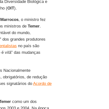
a Diversidade Biológica e
ho (
OIT
).
o
Marrocos
, o ministro fez
os ministros de
Temer
.
entável do mundo,
a” dos grandes produtores
ntalistas
no país são
o é vilã” das mudanças
ões Nacionalmente
 obrigatórios, de redução
ses signatários do
Acordo de
Temer
como um dos
nos 2003 e 2004. Na época,