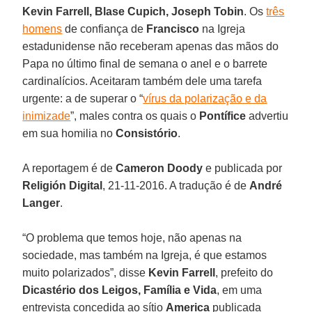
Kevin Farrell, Blase Cupich, Joseph Tobin
. Os
três
homens
de confiança de
Francisco
na Igreja
estadunidense não receberam apenas das mãos do
Papa no último final de semana o anel e o barrete
cardinalícios. Aceitaram também dele uma tarefa
urgente: a de superar o “
vírus da polarização e da
inimizade
”, males contra os quais o
Pontífice
advertiu
em sua homilia no
Consistório
.
A reportagem é de
Cameron Doody
e publicada por
Religión Digital
, 21-11-2016. A tradução é de
André
Langer
.
“O problema que temos hoje, não apenas na
sociedade, mas também na Igreja, é que estamos
muito polarizados”, disse
Kevin Farrell
, prefeito do
Dicastério dos Leigos, Família e Vida
, em uma
entrevista concedida ao sítio
America
publicada