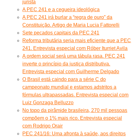
jurista
A PEC 241 e a cegueira ideológica
A PEC 241 irá burlar a “regra de ouro” da
Constituição. Artigo de Maria Lucia Fattorelli
Sete pecados capitais da PEC 241
Reforma tributária seria mais eficiente que a PEC
241. Entrevista especial com Róber Iturriet Avila
A ordem social será uma tábula rasa. PEC 241
inverte o princípio da justiça distributiva.
Entrevista especial com Guilherme Delgado
O Brasil está caindo para a série C do
campeonato mundial e estamos adstritos a
fórmulas ultrapassadas. Entrevista especial com
Luiz Gonzaga Belluzzo
No topo da pirâmide brasileira, 270 mil pessoas
compõem o 1% mais rico. Entrevista especial
com Rodrigo Orair
PEC 241/16: Uma afronta à saúde, aos direitos