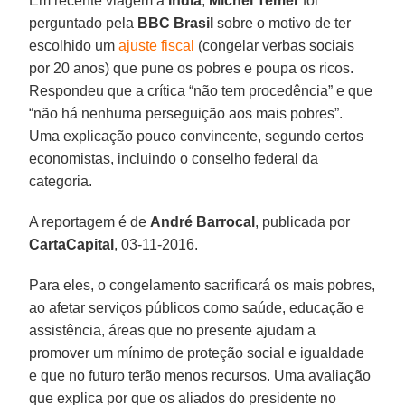
Em recente viagem à
Índia
,
Michel Temer
foi
perguntado pela
BBC Brasil
sobre o motivo de ter
escolhido um
ajuste fiscal
(congelar verbas sociais
por 20 anos) que pune os pobres e poupa os ricos.
Respondeu que a crítica “não tem procedência” e que
“não há nenhuma perseguição aos mais pobres”.
Uma explicação pouco convincente, segundo certos
economistas, incluindo o conselho federal da
categoria.
A reportagem é de
André Barrocal
, publicada por
CartaCapital
, 03-11-2016.
Para eles, o congelamento sacrificará os mais pobres,
ao afetar serviços públicos como saúde, educação e
assistência, áreas que no presente ajudam a
promover um mínimo de proteção social e igualdade
e que no futuro terão menos recursos. Uma avaliação
que explica por que os aliados do presidente no