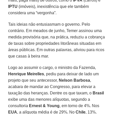
mais, paga mais) de outros, como o
IPVA
(carros) e
IPTU
(imóveis), inexistência que ele também
considera uma “vergonha”.
Tais ideias não entusiasmam o governo. Pelo
contrário. Em meados de junho, Temer assinou uma
medida provisória que, na prática, reduziu a cobrança
de taxas sobre propriedades litorâneas situadas em
áreas públicas. Em outras palavras, aliviou para ricos
que casas à beira mar.
Logo ao assumir o cargo, o ministro da Fazenda,
Henrique Meirelles
, pediu para deixar de lado um
projeto que seu antecessor,
Nelson Barbosa
,
acabara de mandar ao Congresso, para elevar a
taxação das heranças. Dentre os que taxam, o
Brasil
exibe uma das menores alíquotas, segundo a
consultoria
Ernest & Young
, em torno de 4%. Nos
EUA
, a alíquota média é de 29%. No
Chile
, 13%.