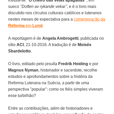
Intitula-se
"O cheiro das velas apagadas"
, em
sueco
"Doften av rykande vekar"
, e é o livro mais
discutido nos círculos culturais católicos e luteranos
nestes meses de expectativa para a
comemoração da
Reforma
em
Lund
.
A reportagem é de
Angela Ambrogetti
, publicada no
sítio
ACI
, 21-10-2016. A tradução é de
Moisés
Sbardelotto
.
O livro, editado pelo jesuíta
Fredrik Heiding
e por
Magnus Nyman
, historiador e sacerdote, recolhe
estudos e aprofundamentos sobre a história da
Reforma Luterana na Suécia, a partir de uma
perspectiva "popular": como os fiéis simples viveram
esse turbilhão?
Entre as contribuições, além de historiadores e