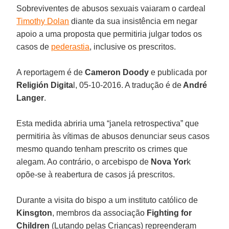
Sobreviventes de abusos sexuais vaiaram o cardeal
Timothy Dolan
diante da sua insistência em negar
apoio a uma proposta que permitiria julgar todos os
casos de
pederastia
, inclusive os prescritos.
A reportagem é de
Cameron Doody
e publicada por
Religión Digita
l, 05-10-2016. A tradução é de
André
Langer
.
Esta medida abriria uma “janela retrospectiva” que
permitiria às vítimas de abusos denunciar seus casos
mesmo quando tenham prescrito os crimes que
alegam. Ao contrário, o arcebispo de
Nova Yor
k
opõe-se à reabertura de casos já prescritos.
Durante a visita do bispo a um instituto católico de
Kinsgton
, membros da associação
Fighting for
Children
(Lutando pelas Crianças) repreenderam