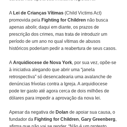
A
Lei de Crianças Vítimas
(Child Victims Act)
promovida pela
Fighting for Children
não busca
apenas abolir, daqui em diante, os prazos de
prescrição dos crimes, mas trata de introduzir um
período de um ano no qual vítimas de abusos
históricos poderiam pedir a reabertura de seus casos.
A
Arquidiocese de Nova York
, por sua vez, opõe-se
à iniciativa alegando que abrir uma “janela
retrospectiva” só desencadearia uma avalanche de
denúncias frívolas contra a Igreja. A arquidiocese
pode ter gasto até agora cerca de dois milhões de
dólares para impedir a aprovação da nova lei.
Apesar da negativa de
Dolan
de apoiar sua causa, o
fundador da
Fighting for Children
,
Gary Greenberg
,
afirma que não vai se render. “Não é um protesto