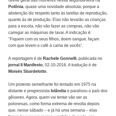
Greve geral das mulheres nessa segunda-feira na
Polônia
, quase uma novidade absoluta: porque a
abstenção diz respeito tanto às tarefas de reprodução,
quanto às de produção. Elas não levarão as crianças
para a escola, não vão fazer as compras, não vão
carregar as máquinas de lavar. A indicação é:
"Fiquem com os seus filhos, doem sangue, façam
com que levem o café à cama de vocês".
A reportagem é de
Rachele Gonnelli
, publicada no
jornal Il Manifesto
, 02-10-2016. A tradução é de
Moisés Sbardelotto
.
Um protesto semelhante foi tentado em 1975 na
distante e progressista
Islândia
e paralisou o país dos
gêiseres. Agora, quem vai tentar vão ser as
polonesas, como forma extrema de revolta depois
que, nesse sábado – e já há uma semana – elas