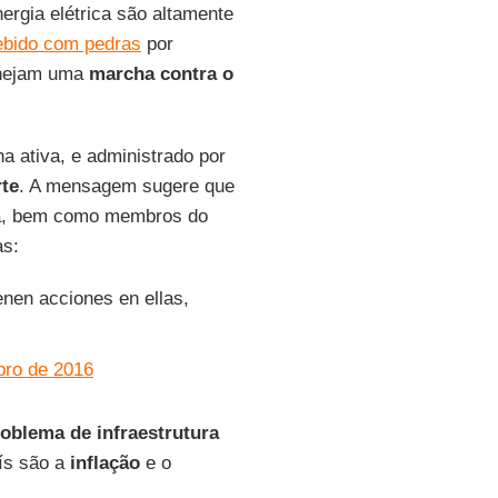
rgia elétrica são altamente
ebido com pedras
por
nejam uma
marcha contra o
na ativa, e administrado por
te
. A mensagem sugere que
nça, bem como membros do
as:
enen acciones en ellas,
bro de 2016
oblema de infraestrutura
aís são a
inflação
e o