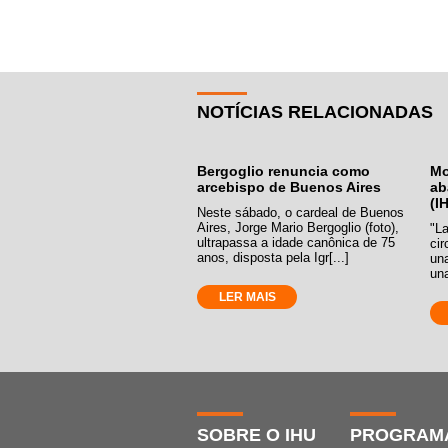
NOTÍCIAS RELACIONADAS
Bergoglio renuncia como
Mo
arcebispo de Buenos Aires
ab
(I
Neste sábado, o cardeal de Buenos
Aires, Jorge Mario Bergoglio (foto),
"La
ultrapassa a idade canônica de 75
cir
anos, disposta pela Igr[...]
una
una
LER MAIS
SOBRE O IHU
PROGRAM