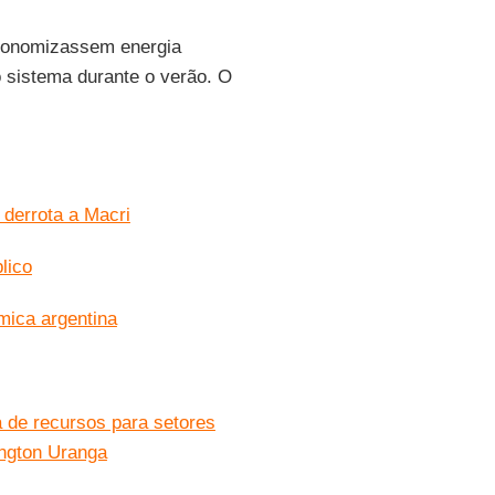
economizassem energia
 sistema durante o verão. O
 derrota a Macri
lico
mica argentina
 de recursos para setores
ington Uranga