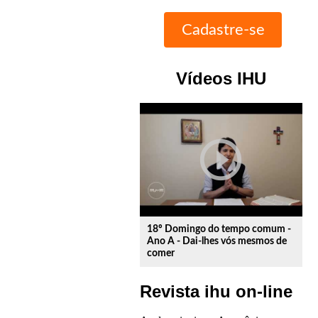
Vídeos IHU
play_circle_outline
18º Domingo do tempo comum -
Ano A - Dai-lhes vós mesmos de
comer
Revista ihu on-line