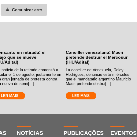
⚠️
Comunicar erro
nsanto en retirada: el
Canciller venezolana: Macri
ajo que se mueve
pretende destruir el Mercosur
HU/Adital)
(IHU/Adital)
 noticia de la retirada comenzó a
La canciller de Venezuela, Delcy
cular el 1 de agosto, justamente en
Rodríguez, denunció este miércoles
 gran jornada de protesta contra
que el mandatario argentino Mauricio
 nueva de semi[...]
Macri pretende destrui[...]
LER MAIS
LER MAIS
AS
NOTÍCIAS
PUBLICAÇÕES
EVENTOS