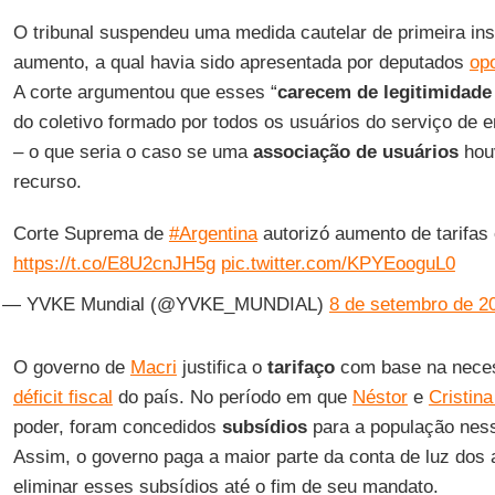
O tribunal suspendeu uma medida cautelar de primeira ins
aumento, a qual havia sido apresentada por deputados
op
A corte argumentou que esses “
carecem de legitimidade
do coletivo formado por todos os usuários do serviço de en
– o que seria o caso se uma
associação de usuários
hou
recurso.
Corte Suprema de
#Argentina
autorizó aumento de tarifas 
https://t.co/E8U2cnJH5g
pic.twitter.com/KPYEooguL0
— YVKE Mundial (@YVKE_MUNDIAL)
8 de setembro de 2
O governo de
Macri
justifica o
tarifaço
com base na nece
déficit fiscal
do país. No período em que
Néstor
e
Cristina
poder, foram concedidos
subsídios
para a população ness
Assim, o governo paga a maior parte da conta de luz dos 
eliminar esses subsídios até o fim de seu mandato.