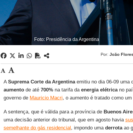
Foto: Presidência da Argentina
Por:
João Flore
A
Suprema Corte da Argentina
emitiu no dia 06-09 uma 
aumento
de até
700%
na tarifa da
energia elétrica
no paí
governo de
Mauricio Macri
, o aumento é tratado como u
A sentença, que é válida para a província de
Buenos Aire
uma decisão anterior do tribunal, que em agosto havia
sus
semelhante do gás residencial
, impondo uma
derrota
ao g