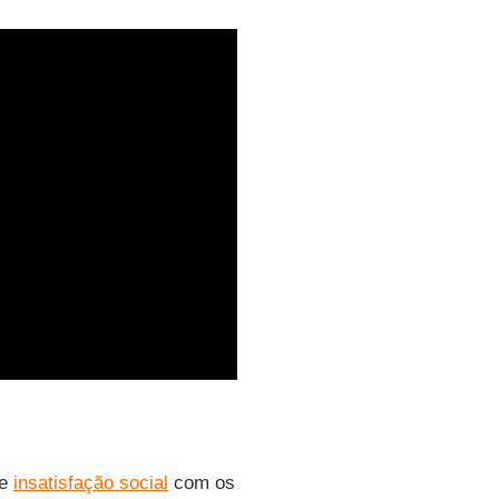
de
insatisfação social
com os