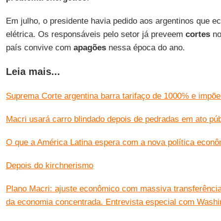
Em julho, o presidente havia pedido aos argentinos que 
elétrica. Os responsáveis pelo setor já preveem
cortes
no
país convive com
apagões
nessa época do ano.
Leia mais...
Suprema Corte argentina barra tarifaço de 1000% e impõe
Macri usará carro blindado depois de pedradas em ato púb
O que a América Latina espera com a nova política econô
Depois do kirchnerismo
Plano Macri: ajuste econômico com massiva transferência
da economia concentrada. Entrevista especial com Wash