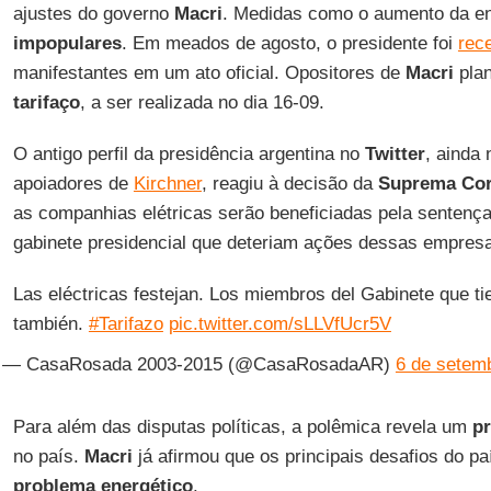
ajustes do governo
Macri
. Medidas como o aumento da ene
impopulares
. Em meados de agosto, o presidente foi
rec
manifestantes em um ato oficial. Opositores de
Macri
pla
tarifaço
, a ser realizada no dia 16-09.
O antigo perfil da presidência argentina no
Twitter
, ainda 
apoiadores de
Kirchner
, reagiu à decisão da
Suprema Cor
as companhias elétricas serão beneficiadas pela sente
gabinete presidencial que deteriam ações dessas empres
Las eléctricas festejan. Los miembros del Gabinete que ti
también.
#Tarifazo
pic.twitter.com/sLLVfUcr5V
— CasaRosada 2003-2015 (@CasaRosadaAR)
6 de setem
Para além das disputas políticas, a polêmica revela um
pr
no país.
Macri
já afirmou que os principais desafios do p
problema energético
.