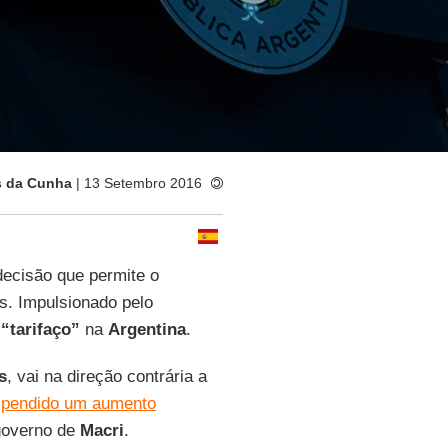
s da Cunha
| 13 Setembro 2016
decisão que permite o
s. Impulsionado pelo
m
“tarifaço”
na
Argentina
.
s
, vai na direção contrária a
pendido um aumento
overno de
Macri
.