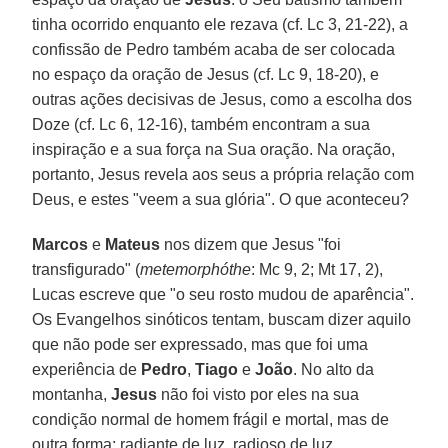
tinha ocorrido enquanto ele rezava (cf. Lc 3, 21-22), a
confissão de Pedro também acaba de ser colocada
no espaço da oração de Jesus (cf. Lc 9, 18-20), e
outras ações decisivas de Jesus, como a escolha dos
Doze (cf. Lc 6, 12-16), também encontram a sua
inspiração e a sua força na Sua oração. Na oração,
portanto, Jesus revela aos seus a própria relação com
Deus, e estes "veem a sua glória". O que aconteceu?
Marcos
e
Mateus
nos dizem que Jesus "foi
transfigurado" (
metemorphóthe
: Mc 9, 2; Mt 17, 2),
Lucas escreve que "o seu rosto mudou de aparência".
Os Evangelhos sinóticos tentam, buscam dizer aquilo
que não pode ser expressado, mas que foi uma
experiência de
Pedro
,
Tiago
e
João
. No alto da
montanha,
Jesus
não foi visto por eles na sua
condição normal de homem frágil e mortal, mas de
outra forma: radiante de luz, radioso de luz,