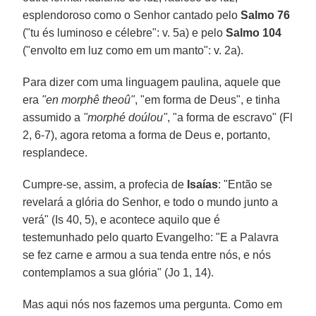
esplendoroso como o Senhor cantado pelo
Salmo 76
("tu és luminoso e célebre": v. 5a) e pelo
Salmo 104
("envolto em luz como em um manto": v. 2a).
Para dizer com uma linguagem paulina, aquele que
era
"en morphê theoû"
, "em forma de Deus", e tinha
assumido a
"morphé doúlou"
, "a forma de escravo" (Fl
2, 6-7), agora retoma a forma de Deus e, portanto,
resplandece.
Cumpre-se, assim, a profecia de
Isaías
: "Então se
revelará a glória do Senhor, e todo o mundo junto a
verá" (Is 40, 5), e acontece aquilo que é
testemunhado pelo quarto Evangelho: "E a Palavra
se fez carne e armou a sua tenda entre nós, e nós
contemplamos a sua glória" (Jo 1, 14).
Mas aqui nós nos fazemos uma pergunta. Como em