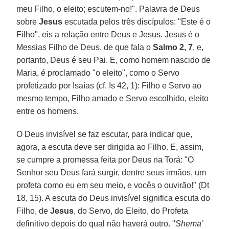
meu Filho, o eleito; escutem-no!". Palavra de Deus
sobre
Jesus
escutada pelos três discípulos: "Este é o
Filho", eis a relação entre Deus e Jesus. Jesus é o
Messias Filho de Deus, de que fala o
Salmo 2, 7
, e,
portanto, Deus é seu Pai. E, como homem nascido de
Maria, é proclamado "o eleito", como o Servo
profetizado por Isaías (cf. Is 42, 1): Filho e Servo ao
mesmo tempo, Filho amado e Servo escolhido, eleito
entre os homens.
O Deus invisível se faz escutar, para indicar que,
agora, a escuta deve ser dirigida ao Filho. E, assim,
se cumpre a promessa feita por Deus na Torá: "O
Senhor seu Deus fará surgir, dentre seus irmãos, um
profeta como eu em seu meio, e vocês o ouvirão!" (Dt
18, 15). A escuta do Deus invisível significa escuta do
Filho, de
Jesus
, do Servo, do Eleito, do Profeta
definitivo depois do qual não haverá outro. "
Shema’