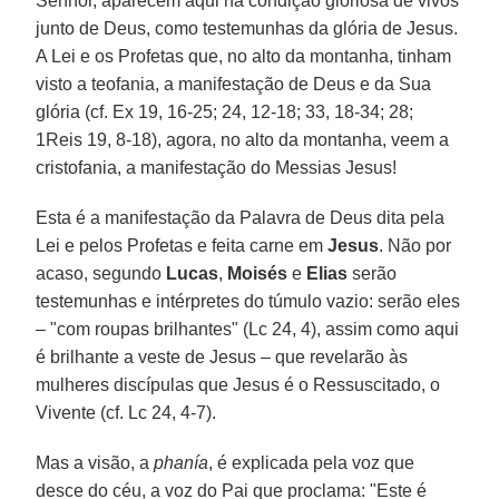
Senhor, aparecem aqui na condição gloriosa de vivos
junto de Deus, como testemunhas da glória de Jesus.
A Lei e os Profetas que, no alto da montanha, tinham
visto a teofania, a manifestação de Deus e da Sua
glória (cf. Ex 19, 16-25; 24, 12-18; 33, 18-34; 28;
1Reis 19, 8-18), agora, no alto da montanha, veem a
cristofania, a manifestação do Messias Jesus!
Esta é a manifestação da Palavra de Deus dita pela
Lei e pelos Profetas e feita carne em
Jesus
. Não por
acaso, segundo
Lucas
,
Moisés
e
Elias
serão
testemunhas e intérpretes do túmulo vazio: serão eles
– "com roupas brilhantes" (Lc 24, 4), assim como aqui
é brilhante a veste de Jesus – que revelarão às
mulheres discípulas que Jesus é o Ressuscitado, o
Vivente (cf. Lc 24, 4-7).
Mas a visão, a
phanía
, é explicada pela voz que
desce do céu, a voz do Pai que proclama: "Este é