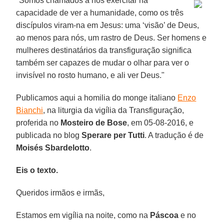
"Somos chamados a nos exercitar na
capacidade de ver a humanidade, como os três
discípulos viram-na em Jesus: uma ‘visão’ de Deus,
ao menos para nós, um rastro de Deus. Ser homens e
mulheres destinatários da transfiguração significa
também ser capazes de mudar o olhar para ver o
invisível no rosto humano, e ali ver Deus."
Publicamos aqui a homilia do monge italiano
Enzo
Bianchi
, na liturgia da vigília da Transfiguração,
proferida no
Mosteiro de Bose
, em 05-08-2016, e
publicada no blog
Sperare per Tutti
. A tradução é de
Moisés Sbardelotto
.
Eis o texto.
Queridos irmãos e irmãs,
Estamos em vigília na noite, como na
Páscoa
e no