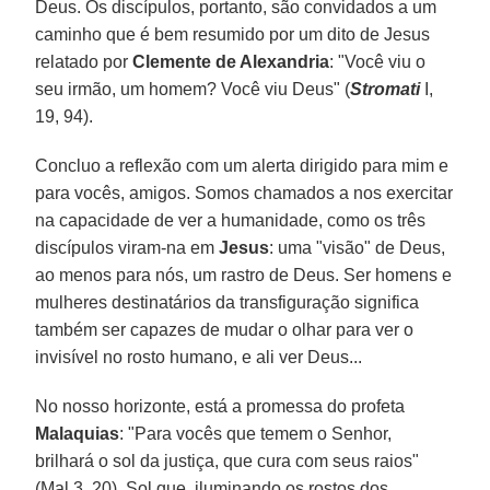
Deus. Os discípulos, portanto, são convidados a um
caminho que é bem resumido por um dito de Jesus
relatado por
Clemente de Alexandria
: "Você viu o
seu irmão, um homem? Você viu Deus" (
Stromati
I,
19, 94).
Concluo a reflexão com um alerta dirigido para mim e
para vocês, amigos. Somos chamados a nos exercitar
na capacidade de ver a humanidade, como os três
discípulos viram-na em
Jesus
: uma "visão" de Deus,
ao menos para nós, um rastro de Deus. Ser homens e
mulheres destinatários da transfiguração significa
também ser capazes de mudar o olhar para ver o
invisível no rosto humano, e ali ver Deus...
No nosso horizonte, está a promessa do profeta
Malaquias
: "Para vocês que temem o Senhor,
brilhará o sol da justiça, que cura com seus raios"
(Mal 3, 20). Sol que, iluminando os rostos dos