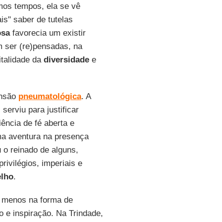
mos tempos, ela se vê
s" saber de tutelas
osa
favorecia um existir
 ser (re)pensadas, na
talidade da
diversidade
e
ensão
pneumatológica
. A
erviu para justificar
ência de fé aberta e
ma aventura na presença
 o reinado de alguns,
privilégios, imperiais e
lho
.
lo menos na forma de
 e inspiração. Na Trindade,