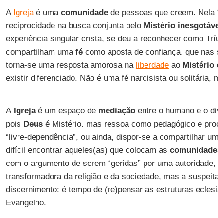
A
Igreja
é uma
comunidade
de pessoas que creem. Nela 
reciprocidade na busca conjunta pelo
Mistério inesgotáv
experiência singular cristã, se deu a reconhecer como Trí
compartilham uma
fé
como aposta de confiança, que nas 
torna-se uma resposta amorosa na
liberdade
ao
Mistério
q
existir diferenciado. Não é uma fé narcisista ou solitária
A
Igreja
é um espaço de
mediação
entre o humano e o div
pois
Deus
é Mistério, mas ressoa como pedagógico e pro
“livre-dependência”, ou ainda, dispor-se a compartilhar 
difícil encontrar aqueles(as) que colocam as
comunidade
com o argumento de serem “geridas” por uma autoridade, 
transformadora da religião e da sociedade, mas a suspeita
discernimento: é tempo de (re)pensar as estruturas eclesi
Evangelho.