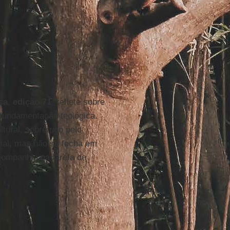
ca
,
edição 71
, reflete sobre
 fundamentação teológica.
tural, sobretudo pelo
sial, mas não se fecha em
companhia na tarefa de