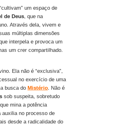
“cultivam” um espaço de
el de Deus
, que na
uno. Através dela, vivem e
suas múltiplas dimensões
ue interpela e provoca um
, mas um crer compartilhado.
ino. Ela não é “exclusiva”,
cessual no exercício de uma
uma busca do
Mistério
. Não é
s
sob suspeita, sobretudo
que mina a potência
 auxilia no processo de
ais desde a radicalidade do