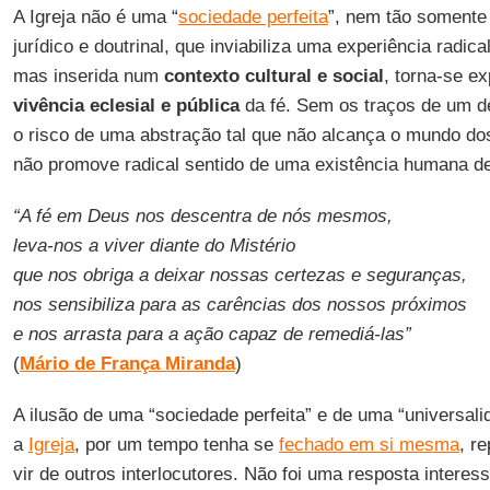
A Igreja não é uma “
sociedade perfeita
”, nem tão somente
jurídico e doutrinal, que inviabiliza uma experiência radica
mas inserida num
contexto cultural e social
, torna-se e
vivência eclesial e pública
da fé. Sem os traços de um de
o risco de uma abstração tal que não alcança o mundo do
não promove radical sentido de uma existência humana de
“A fé em Deus nos descentra de nós mesmos,
leva-nos a viver diante do Mistério
que nos obriga a deixar nossas certezas e seguranças,
nos sensibiliza para as carências dos nossos próximos
e nos arrasta para a ação capaz de remediá-las”
(
Mário de França Miranda
)
A ilusão de uma “sociedade perfeita” e de uma “universalid
a
Igreja
, por um tempo tenha se
fechado em si mesma
, r
vir de outros interlocutores. Não foi uma resposta intere