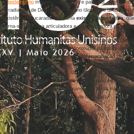
o
testemunho
irrompe com gestos e palavras, sem omissõ
"irradiação" de Deus num cotidiano tão duro e difícil de v
existência açucarada, mas uma
existência profética
, qu
torna-se presença articuladora e desarticuladora na socie
O
testemunho
é exigido quando as evidências não são co
quando ele pode ser o próprio “conteúdo” de uma evidênci
de uma
fé saudável
exige a contínua
reavaliação
de noss
daqueles(as) que compartilham a fé e da sociedade. Essa
aqueles(as) que creem, para não cair no risco de elucubr
magisteriais, criando um mundo paralelo e fazendo para si
ressonância no mundo dos humanos, ou ainda, nas existên
crê é um desafio e compromisso de todos(as).
“A transmissão da fé não significa passar
um pacote de verdades a outras gerações,