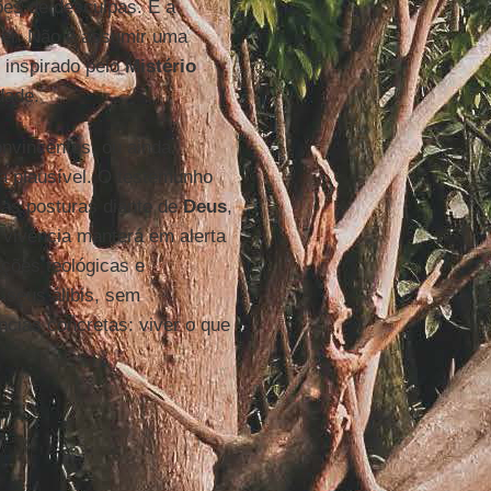
es de desculpas. É a
iver. Não é assumir uma
e inspirado pelo
Mistério
dade.
nvincentes, ou ainda,
a plausível. O testemunho
as posturas diante de
Deus
,
 vivência manterá em alerta
ações teológicas e
 seus álibis, sem
cias concretas: viver o que