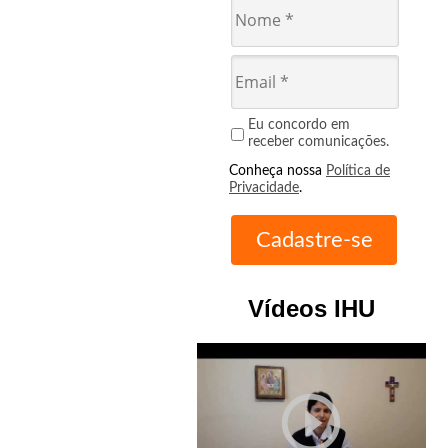
Eu concordo em
receber comunicações.
Conheça nossa
Política de
Privacidade
.
Vídeos IHU
play_circle_outline