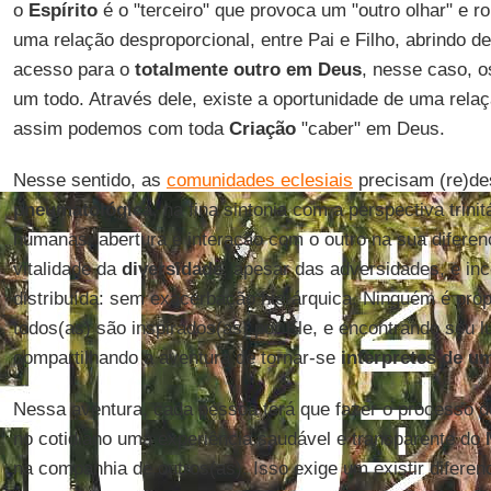
o
Espírito
é o "terceiro" que provoca um "outro olhar" e 
uma relação desproporcional, entre Pai e Filho, abrindo de
acesso para o
totalmente outro em Deus
, nesse caso, 
um todo. Através dele, existe a oportunidade de uma rela
assim podemos com toda
Criação
"caber" em Deus.
Nesse sentido, as
comunidades eclesiais
precisam (re)de
pneumatológica
, na fina sintonia com a perspectiva trini
humanas: abertura e interação com o outro na sua difere
vitalidade da
diversidade
, apesar das adversidades, e inc
distribuída: sem exacerbação hierárquica. Ninguém é prop
todos(as) são inspirados(as) por Ele, e encontrando seu 
compartilhando a aventura de tornar-se
interpretes de um
Nessa aventura, cada pessoa terá que fazer o processo 
no cotidiano uma experiência saudável e transparente do
na companhia de outros(as). Isso exige um existir diferen