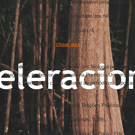
1 O Espírito Santo é também responsável pela instituciona
2 A fé cristã desafiada pela diversidade dos fiéis
3. Uma Igreja que testemunha o que crê
Para acessar o texto:
clique aqui
Mario de França Miranda
, doutor em Teologia pela Pontif
Gregoriana, professor associado na Pontifícia Universidad
Janeiro, membro do corpo editorial de periódicos importan
autor de uma série de obras:
A Igreja que somos nós
(S. Paulo: Edições Paulinas, 2013
Igreja e sociedade
(S. Paulo: Paulinas, 2009).
A Igreja numa sociedade fragmentada
(S. Paulo: Edições 