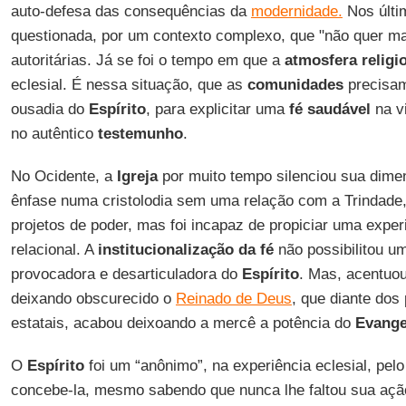
auto-defesa das consequências da
modernidade.
Nos últi
questionada, por um contexto complexo, que "não quer mai
autoritárias. Já se foi o tempo em que a
atmosfera religi
eclesial. É nessa situação, que as
comunidades
precisam
ousadia do
Espírito
, para explicitar uma
fé saudável
na vi
no autêntico
testemunho
.
No Ocidente, a
Igreja
por muito tempo silenciou sua dim
ênfase numa cristolodia sem uma relação com a Trindade, s
projetos de poder, mas foi incapaz de propiciar uma experi
relacional. A
institucionalização da fé
não possibilitou u
provocadora e desarticuladora do
Espírito
. Mas, acentuou
deixando obscurecido o
Reinado de Deus
, que diante dos 
estatais, acabou deixoando a mercê a potência do
Evange
O
Espírito
foi um “anônimo”, na experiência eclesial, pe
concebe-la, mesmo sabendo que nunca lhe faltou sua ação