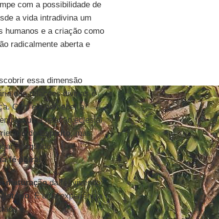
rompe com a possibilidade de
sde a vida intradivina um
os humanos e a criação como
ção radicalmente aberta e
scobrir essa dimensão
tária das relações divinas e
nça. Com ela perceber a
entivar uma relação eclesial
rietário do
Espírito
, mas
lugar adequado,
a fé plural
.
de
maturação
da fé, vivendo
Mistério
. É uma experiência
ciado e