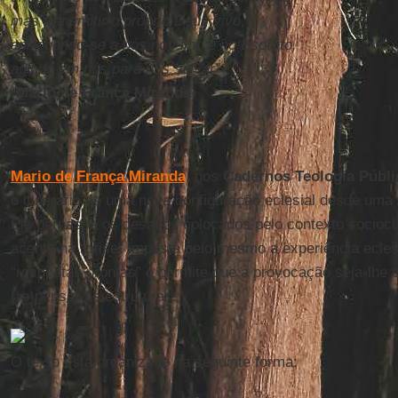
mas transmitir o próprio Deus vivo,
entregando-se a nós no Filho e no Espírito,
agindo em nós para nos salvar”
(
Mário de França Miranda
)
Mario de França Miranda
, nos
Cadernos Teologia Públi
o itinerário de uma nova configuração eclesial desde uma
Ele perpassa os desafios colocados pelo contexto sociocul
acento na “crise” imposta pelo mesmo a experiência ecle
“respostas prontas” e permite que a provocação seja-lhe 
(re)pensar as estruturas.
O texto está organizado na seguinte forma: