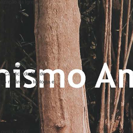
lização da Igreja
ícia Universidade
e Católica do Rio de
tes na área de teologia e
).
Loyola, 2006).