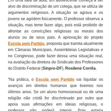
Em uma sala de aula, um adolescente começa a ser
alvo de discriminação de um colega, que se utiliza de
argumentos religiosos. A situação se agrava e os
jovens se agridem fisicamente. O professor observa a
situação, mas teme fazer algo, pois está proibido de
afrontar as convicções religiosas ou morais dos
alunos ou de seus pais. A aprovação do projeto
Escola sem Partido
, proposta que tramita atualmente
em Câmaras Municipais, Assembleias Legislativas e
no Congresso, pode fazer dessa uma situação real,
na avaliação da diretora do Sindicato dos Professores
do Distrito Federal (
Sinpro-DF
),
Rosilene Corrêa
.
“Na prática, o
Escola sem Partido
vai liquidar os
avanços em direitos humanos que tivemos nos
últimos anos. Se um aluno homossexual ou de uma
religião não cristã for discriminado por outro que
apoia suas afirmações em ideias religiosas, o
professor não poderá intervir. Pois estaria