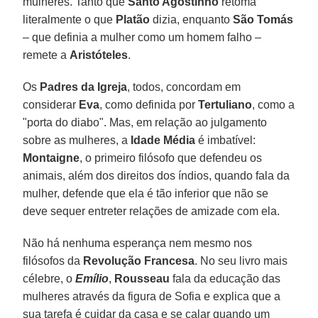
mulheres. Tanto que
Santo Agostinho
retoma
literalmente o que
Platão
dizia, enquanto
São Tomás
– que definia a mulher como um homem falho –
remete a
Aristóteles
.
Os
Padres da Igreja
, todos, concordam em
considerar
Eva
, como definida por
Tertuliano
, como a
"porta do diabo". Mas, em relação ao julgamento
sobre as mulheres, a
Idade Média
é imbatível:
Montaigne
, o primeiro filósofo que defendeu os
animais, além dos direitos dos índios, quando fala da
mulher, defende que ela é tão inferior que não se
deve sequer entreter relações de amizade com ela.
Não há nenhuma esperança nem mesmo nos
filósofos da
Revolução Francesa
. No seu livro mais
célebre, o
Emílio
,
Rousseau
fala da educação das
mulheres através da figura de Sofia e explica que a
sua tarefa é cuidar da casa e se calar quando um