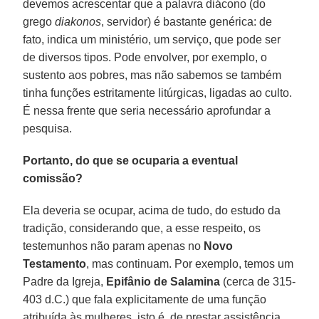
devemos acrescentar que a palavra diácono (do
grego
diakonos
, servidor) é bastante genérica: de
fato, indica um ministério, um serviço, que pode ser
de diversos tipos. Pode envolver, por exemplo, o
sustento aos pobres, mas não sabemos se também
tinha funções estritamente litúrgicas, ligadas ao culto.
É nessa frente que seria necessário aprofundar a
pesquisa.
Portanto, do que se ocuparia a eventual
comissão?
Ela deveria se ocupar, acima de tudo, do estudo da
tradição, considerando que, a esse respeito, os
testemunhos não param apenas no
Novo
Testamento
, mas continuam. Por exemplo, temos um
Padre da Igreja,
Epifânio de Salamina
(cerca de 315-
403 d.C.) que fala explicitamente de uma função
atribuída às mulheres, isto é, de prestar assistência