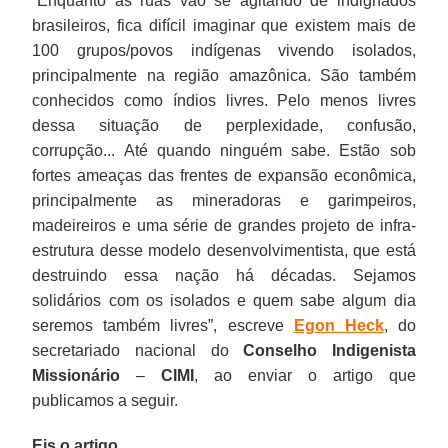
“Enquanto as ruas vão se agitando de indignados
brasileiros, fica difícil imaginar que existem mais de
100 grupos/povos indígenas vivendo isolados,
principalmente na região amazônica. São também
conhecidos como índios livres. Pelo menos livres
dessa situação de perplexidade, confusão,
corrupção... Até quando ninguém sabe. Estão sob
fortes ameaças das frentes de expansão econômica,
principalmente as mineradoras e garimpeiros,
madeireiros e uma série de grandes projeto de infra-
estrutura desse modelo desenvolvimentista, que está
destruindo essa nação há décadas. Sejamos
solidários com os isolados e quem sabe algum dia
seremos também livres”, escreve
Egon Heck
, do
secretariado nacional do
Conselho Indigenista
Missionário
–
CIMI
, ao enviar o artigo que
publicamos a seguir.
Eis o artigo
.