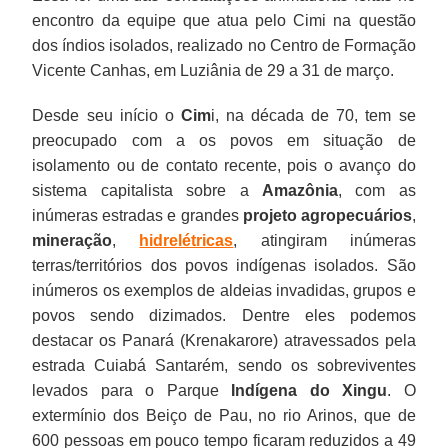
encontro da equipe que atua pelo Cimi na questão
dos índios isolados, realizado no Centro de Formação
Vicente Canhas, em Luziânia de 29 a 31 de março.
Desde seu início o
Cim
i, na década de 70, tem se
preocupado com a os povos em situação de
isolamento ou de contato recente, pois o avanço do
sistema capitalista sobre a
Amazônia
, com as
inúmeras estradas e grandes
projeto agropecuários
,
mineração
,
hidrelétricas
, atingiram inúmeras
terras/territórios dos povos indígenas isolados. São
inúmeros os exemplos de aldeias invadidas, grupos e
povos sendo dizimados. Dentre eles podemos
destacar os Panará (Krenakarore) atravessados pela
estrada Cuiabá Santarém, sendo os sobreviventes
levados para o Parque
Indígena do Xingu
. O
extermínio dos Beiço de Pau, no rio Arinos, que de
600 pessoas em pouco tempo ficaram reduzidos a 49