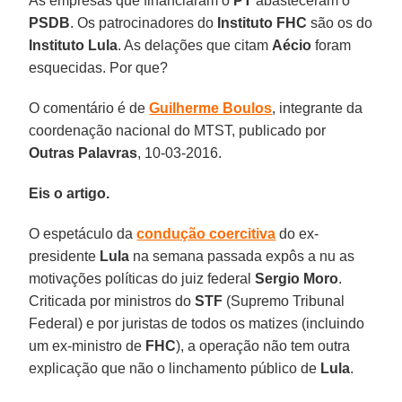
As empresas que financiaram o
PT
abasteceram o
PSDB
. Os patrocinadores do
Instituto FHC
são os do
Instituto Lula
. As delações que citam
Aécio
foram
esquecidas. Por que?
O comentário é de
Guilherme Boulos
, integrante da
coordenação nacional do MTST, publicado por
Outras Palavras
, 10-03-2016.
Eis o artigo.
O espetáculo da
condução coercitiva
do ex-
presidente
Lula
na semana passada expôs a nu as
motivações políticas do juiz federal
Sergio Moro
.
Criticada por ministros do
STF
(Supremo Tribunal
Federal) e por juristas de todos os matizes (incluindo
um ex-ministro de
FHC
), a operação não tem outra
explicação que não o linchamento público de
Lula
.