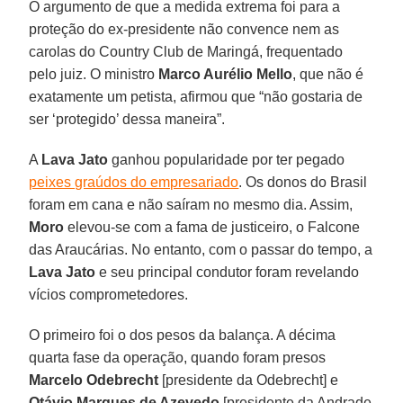
O argumento de que a medida extrema foi para a
proteção do ex-presidente não convence nem as
carolas do Country Club de Maringá, frequentado
pelo juiz. O ministro
Marco Aurélio Mello
, que não é
exatamente um petista, afirmou que “não gostaria de
ser ‘protegido’ dessa maneira”.
A
Lava Jato
ganhou popularidade por ter pegado
peixes graúdos do empresariado
. Os donos do Brasil
foram em cana e não saíram no mesmo dia. Assim,
Moro
elevou-se com a fama de justiceiro, o Falcone
das Araucárias. No entanto, com o passar do tempo, a
Lava Jato
e seu principal condutor foram revelando
vícios comprometedores.
O primeiro foi o dos pesos da balança. A décima
quarta fase da operação, quando foram presos
Marcelo Odebrecht
[presidente da Odebrecht] e
Otávio Marques de Azevedo
[presidente da Andrade