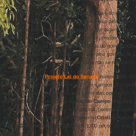
Antes que os leitores e leitoras ainda na base do governo
que esta votação no Senado só saiu vitoriosa pela propost
Planalto se mobilizou para conseguir fechar algum tipo de
mal. Também vale ressaltar que a própria presidente
Dilm
ocupado a pasta da Secretaria de Energia do governo
Olí
o Ministério das Minas e Energia do primeiro governo de
L
Dirceu
em meados de 2005, ela própria não se manifestou
Como é sabido, o
Projeto Lei do Senado
número 131 reti
obrigatoriedade de investir em todos os campos de explo
mínimo 30% do valor e de estar á frente das operações. 
marco do Pré-Sal quando do
Leilão do Campo de Libra
,
participação para o capital transnacional, podendo repeti
como a
YPF
renacionalizada no governo
Cristina Kirchne
com a
Chevron
para opera 200 dos 1200 poços ou mais 
Muerta
.