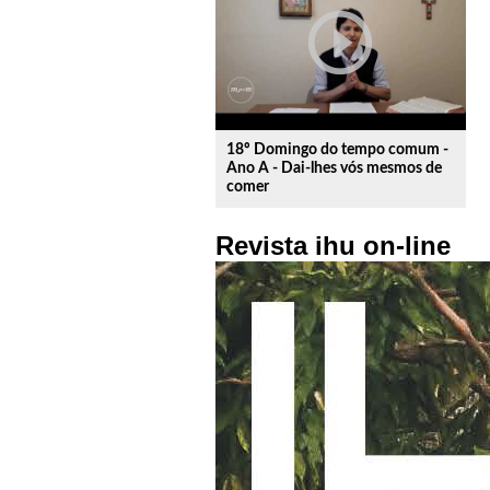
play_circle_outline
18º Domingo do tempo comum -
Ano A - Dai-lhes vós mesmos de
comer
Revista ihu on-line