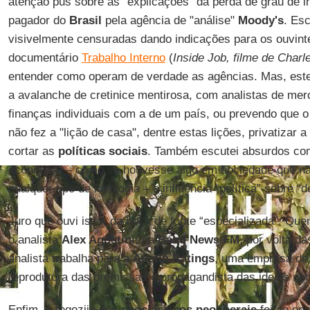
atenção pus sobre as "explicações" da perda de grau de 
pagador do
Brasil
pela agência de "análise"
Moody's
. Es
visivelmente censuradas dando indicações para os ouvint
documentário
Trabalho Interno
(
Inside Job, filme de Char
entender como operam de verdade as agências. Mas, este
a avalanche de cretinice mentirosa, com analistas de m
finanças individuais com a de um país, ou prevendo que o
não fez a "lição de casa", dentre estas lições, privatizar a
cortar as
políticas sociais
. Também escutei absurdos com
economia” – como se houvesse algo em sociedade que n
qualquer tipo de ideologia – e influência “política” sobre “
Juro que ouvi isso, da boca de fonte “especializada”. Qu
o analista
Alex Agostini
, na
Band News FM
, por volta d
analista trabalha para a
Austin Ratings
, uma empresa de r
reprodutora das premissas e propagandista das ideias neol
Enfim, o regozijo dos
neoclássicos neoliberais
foi ao en