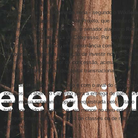
Bem, acontece que a
Chevron
seria - segundo o
Wikilea
interessadas na aprovação deste Projeto, que contou com 
de outro cliente de empreiteiras, o senador alagoano
Rena
presidente da Câmara Alta do Congresso. Por 40 votos a 
base do governo atuando em consonância com o Planalto
Petrobrás
ficou sem a obrigação de investir no Pré-Sal, 
retorno do regime anterior de concessão, acima do de parti
permitida a participação de capital transnacional.
Na tarde do dia 24 de fevereiro e com o aval do governo 
políticos, foi aberto o caminho para a entrega de patrimôni
que com sua soberania popular sequestrada pelo Estado Ca
trata o ocorrido no Senado e - ao menos no meu entendime
qualquer interpretação de pacto de classes ou de nacion
estatismo.