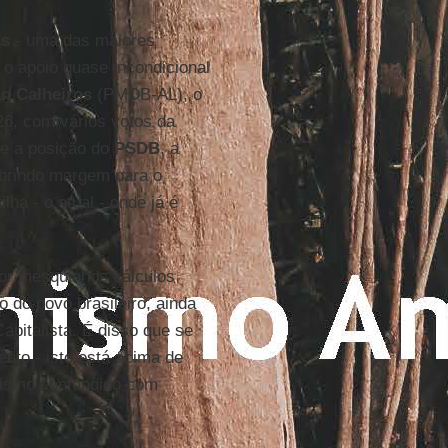
ks
- uma das maiores
o apoio quase incondicional
n Calheiros
(PMDB-AL), o
26, com vários votos da
 e a posição do
PSDB
, a
abrindo margem para o
lha - o atual - onde já é
por mesquinhos cálculos
o do povo brasileiro, ainda
pitalista. É disso que se
nto - isto está acima de
alismo confundido com