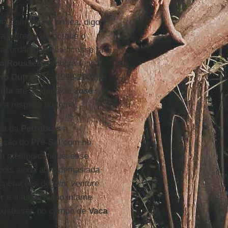
 se animem na crítica, digo
a entreguista porque o
 acórdão que não ficasse tão
a Rousseff
, embora tenha
vio Dutra
(RS, 1999-2002) e
ula
até a queda de
José
 a respeito do tema.
ra da
Petrobrás
a
ração do
Pré-Sal
com no
Eu mesmo critiquei esse
 pois ainda abre demasiada
r operações de
joint venture
r
e a associação infame
existentes no campo de
Vaca