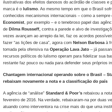
ilustrativas dos efeitos danosos do acórdão de classes e
marca é o
lulismo
. Ao mesmo tempo em que o Brasil sofr
conhecidos mecanismos internacionais – como a sempre 
Economist
, por exemplo – e o tenebroso papel das agênci
de
Dilma Rousseff,
contra a parede e alvo de investigaçõ
vezes avançam ao arrepio da lei, faz os acordos possíveis 
fazer “as lições de casa”, agora com
Nelson Barbosa
à f
tomada pela ofensiva na
Operação Lava Jato
– já passan
recursos políticos do lulismo operam para fidelizar sua 
restante faz pouco ou nada para defender seus próprios i
Chantagem internacional operando sobre o Brasil – S
rebaixam novamente a nota e a classificação do país
A agência de “análise”
Standard & Poor’s
rebaixou a nota
fevereiro de 2016. Na verdade, rebaixaram-na por duas 
atuando como interventora na crise mais do que uma inst