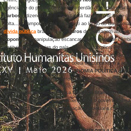
agências e do pedido de penico e perdão do ministro da 
Barbosa
, dizendo que o "Brasil está fazendo a lição de c
volta....". Tampouco ouvi ou assisti ao longo do dia a uma
dívida pública
brasileira e os
juros
de agiotagem auto-apl
Copom
ou a manipulação escancarada da mesa de câmbio
instituições bancárias do país. Já é difícil explicar mini
em um ambiente com atenção e meios como a sala de aul
que "odeia economia" - porque odeia o economês e a ass
é um discurso esvaziado de
ECONOMIA POLÍTICA
separ
processo decisório do processo produtivo.
Vale reforçar que esta crítica a
Moody's
,
Standard & Poo
implica nenhum tipo de alinhamento com o governo
Dilma
menos ainda com alguma inclinação keynesiana como estr
– de fato – do capital fictício.
O PLS 131 e a promessa de José Serra para a Chevron