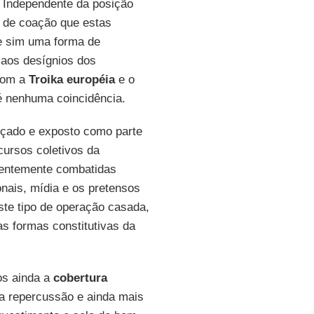
. Independente da posição
l de coação que estas
 e sim uma forma de
aos desígnios dos
 com a
Troika
européia
e o
é nenhuma coincidência.
rçado e exposto como parte
cursos coletivos da
nentemente combatidas
nais, mídia e os pretensos
Este tipo de operação casada,
s formas constitutivas da
os ainda a
cobertura
 a repercussão e ainda mais