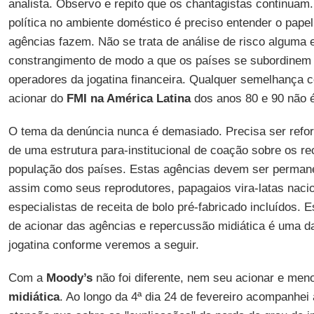
analista. Observo e repito que os chantagistas continuam
política no ambiente doméstico é preciso entender o pape
agências fazem. Não se trata de análise de risco alguma
constrangimento de modo a que os países se subordinem 
operadores da jogatina financeira. Qualquer semelhança
acionar do
FMI na América Latina
dos anos 80 e 90 não 
O tema da denúncia nunca é demasiado. Precisa ser refo
de uma estrutura para-institucional de coação sobre os re
população dos países. Estas agências devem ser perma
assim como seus reprodutores, papagaios vira-latas nacio
especialistas de receita de bolo pré-fabricado incluídos. 
de acionar das agências e repercussão midiática é uma da
jogatina conforme veremos a seguir.
Com a
Moody’s
não foi diferente, nem seu acionar e men
midiática
. Ao longo da 4ª dia 24 de fevereiro acompanhei