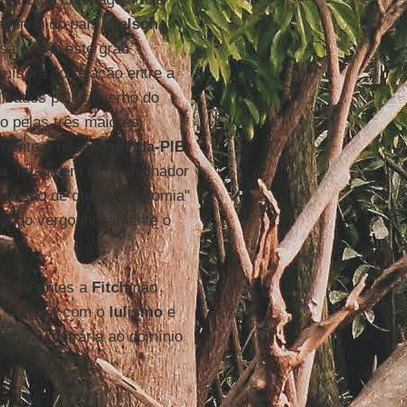
Fazendo do país,
Nelson
asa e logo este grau
 mísera correlação entre a
icados pelo governo do
 pelas três maiores
mamente a relação
dívida-PIB
a. Imaginem um trabalhador
ociação de que a "economia"
ando vergonhosamente o
r’s
e antes a
Fitch
não
, ou para com o
lulismo
e
utura contrária ao domínio