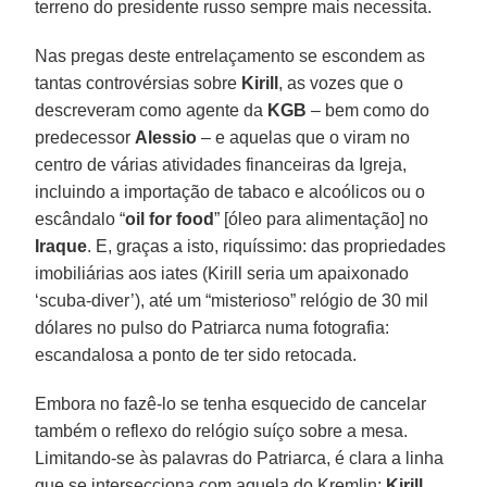
terreno do presidente russo sempre mais necessita.
Nas pregas deste entrelaçamento se escondem as
tantas controvérsias sobre
Kirill
, as vozes que o
descreveram como agente da
KGB
– bem como do
predecessor
Alessio
– e aquelas que o viram no
centro de várias atividades financeiras da Igreja,
incluindo a importação de tabaco e alcoólicos ou o
escândalo “
oil for food
” [óleo para alimentação] no
Iraque
. E, graças a isto, riquíssimo: das propriedades
imobiliárias aos iates (Kirill seria um apaixonado
‘scuba-diver’), até um “misterioso” relógio de 30 mil
dólares no pulso do Patriarca numa fotografia:
escandalosa a ponto de ter sido retocada.
Embora no fazê-lo se tenha esquecido de cancelar
também o reflexo do relógio suíço sobre a mesa.
Limitando-se às palavras do Patriarca, é clara a linha
que se intersecciona com aquela do Kremlin:
Kirill