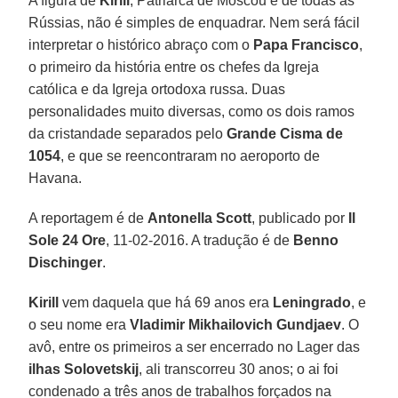
A figura de
Kirill
, Patriarca de Moscou e de todas as
Rússias, não é simples de enquadrar. Nem será fácil
interpretar o histórico abraço com o
Papa Francisco
,
o primeiro da história entre os chefes da Igreja
católica e da Igreja ortodoxa russa. Duas
personalidades muito diversas, como os dois ramos
da cristandade separados pelo
Grande Cisma de
1054
, e que se reencontraram no aeroporto de
Havana.
A reportagem é de
Antonella Scott
, publicado por
Il
Sole 24 Ore
, 11-02-2016. A tradução é de
Benno
Dischinger
.
Kirill
vem daquela que há 69 anos era
Leningrado
, e
o seu nome era
Vladimir Mikhailovich Gundjaev
. O
avô, entre os primeiros a ser encerrado no Lager das
ilhas Solovetskij
, ali transcorreu 30 anos; o ai foi
condenado a três anos de trabalhos forçados na