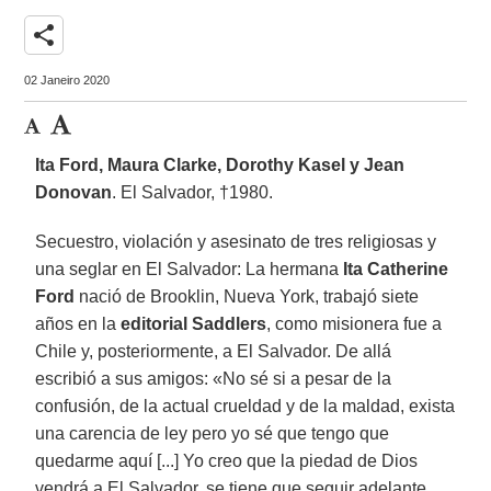
share
02 Janeiro 2020
Ita Ford, Maura Clarke, Dorothy Kasel y Jean
Donovan
. El Salvador, †1980.
Secuestro, violación y asesinato de tres religiosas y
una seglar en El Salvador: La hermana
Ita Catherine
Ford
nació de Brooklin, Nueva York, trabajó siete
años en la
editorial Saddlers
, como misionera fue a
Chile y, posteriormente, a El Salvador. De allá
escribió a sus amigos: «No sé si a pesar de la
confusión, de la actual crueldad y de la maldad, exista
una carencia de ley pero yo sé que tengo que
quedarme aquí [...] Yo creo que la piedad de Dios
vendrá a El Salvador, se tiene que seguir adelante