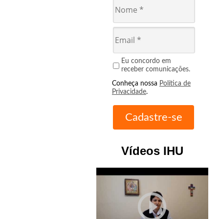
Eu concordo em
receber comunicações.
Conheça nossa
Política de
Privacidade
.
Vídeos IHU
play_circle_outline