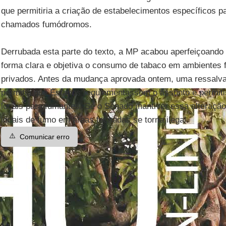
que permitiria a criação de estabelecimentos específicos p
chamados fumódromos.
Derrubada esta parte do texto, a MP acabou aperfeiçoando a
forma clara e objetiva o consumo de tabaco em ambientes 
privados. Antes da mudança aprovada ontem, uma ressalva 
permitia que Estados regulamentassem o assunto e permi
locais para fumantes. Se o Senado mantiver essa alteração
locais de fumo em áreas fechadas se torna ilegal.
⚠️
Comunicar erro