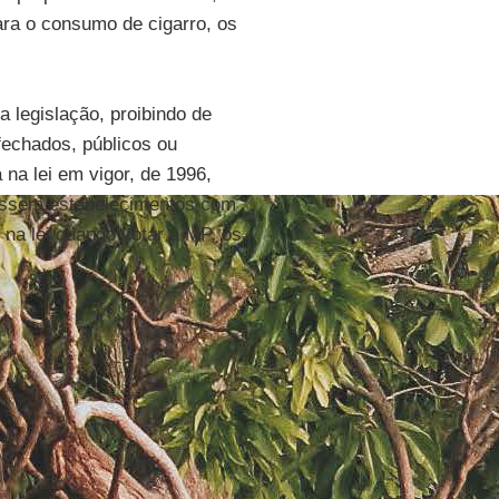
ara o consumo de cigarro, os
 legislação, proibindo de
fechados, públicos ou
na lei em vigor, de 1996,
tissem estabelecimentos com
 na lei quando votar a MP, os