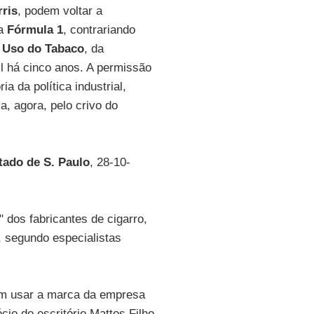
rris
, podem voltar a
 a
Fórmula 1
, contrariando
 Uso do Tabaco
, da
l há cinco anos. A permissão
ia da política industrial,
, agora, pelo crivo do
tado de S. Paulo
, 28-10-
" dos fabricantes de cigarro,
, segundo especialistas
dem usar a marca da empresa
ócio do escritório Mattos Filho