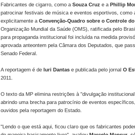
Fabricantes de cigarro, como a
Souza Cruz
e a
Phillip Mo
patrocinar festivais de música e eventos esportivos, como
explicitamente a
Convenção-Quadro sobre o Controle do
Organização Mundial da Saúde (OMS), ratificada pelo Brasi
para propaganda institucional foi incluída na medida provisór
aprovada anteontem pela Câmara dos Deputados, que passa
Senado Federal.
A reportagem é de
Iuri Dantas
e publicada pelo jornal
O Es
2011.
O texto da MP elimina restrições à "divulgação institucional
abrindo uma brecha para patrocínio de eventos específicos
ouvidos pela reportagem do Estado.
"Lendo o que está aqui, ficou claro que os fabricantes po
de maneira basicamente livre", avaliou
Marcelo Mansur
, s