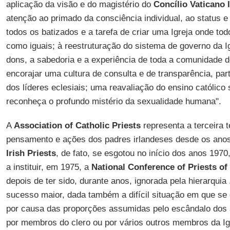
aplicação da visão e do magistério do
Concílio Vaticano I
atenção ao primado da consciência individual, ao status e 
todos os batizados e a tarefa de criar uma Igreja onde tod
como iguais; à reestruturação do sistema de governo da Igr
dons, a sabedoria e a experiência de toda a comunidade 
encorajar uma cultura de consulta e de transparência, pa
dos líderes eclesiais; uma reavaliação do ensino católico
reconheça o profundo mistério da sexualidade humana".
A
Association of Catholic Priests
representa a terceira 
pensamento e ações dos padres irlandeses desde os ano
Irish Priests
, de fato, se esgotou no início dos anos 1970
a instituir, em 1975, a
National Conference of Priests of 
depois de ter sido, durante anos, ignorada pela hierarquia
sucesso maior, dada também a difícil situação em que se e
por causa das proporções assumidas pelo escândalo dos 
por membros do clero ou por vários outros membros da I