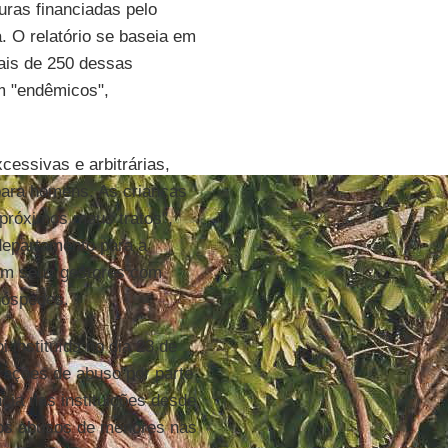
uras financiadas pelo
. O relatório se baseia em
ais de 250 dessas
m "endêmicos",
essivas e arbitrárias,
 para homens. As crianças
 próximos maus tratos",
 departamento para a
iam seus gestores com
hóspedes.
i instituída no dia 23 de
arações de abuso por parte
cia nas instituições desde
 os abusos de menores nas