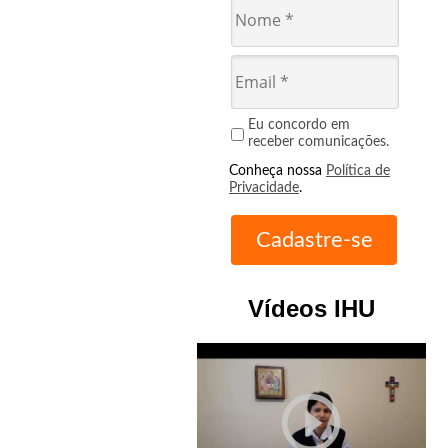
Eu concordo em
receber comunicações.
Conheça nossa
Política de
Privacidade
.
Vídeos IHU
play_circle_outline