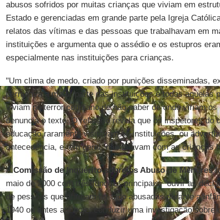
abusos sofridos por muitas crianças que viviam em estrut
Estado e gerenciadas em grande parte pela Igreja Católica
relatos das vítimas e das pessoas que trabalhavam em m
instituições e argumenta que o assédio e os estupros era
especialmente nas instituições para crianças.
"Um clima de medo, criado por punições disseminadas, exc
permeava a maior parte das instituições e todas aquelas
viviam no terror cotidiano de não saber de onde viriam os
denuncia o texto. O relatório revela que os inspetores do
educação raramente visitavam as instituições, ou advert
antecedência, e, em geral, não falavam com as crianças 
A
Comissão de Inquérito sobre os Abuso de Menores
fo
maio de 2000 com três funções principais: "ouvir as decl
de pessoas que afirmam ter sido abusadas durante a infân
1940 ou antes até hoje; conduzir uma investigação sobre