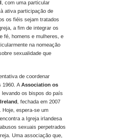
I
, com uma particular
à ativa participação de
os os fiéis sejam tratados
eja, a fim de integrar os
de fé, homens e mulheres, e
rticularmente na nomeação
 sobre sexualidade que
tentativa de coordenar
s 1960. A
Association os
, levando os bispos do país
Ireland
, fechada em 2007
 . Hoje, espera-se um
ncontra a Igreja irlandesa
abusos sexuais perpetrados
greja. Uma associação que,