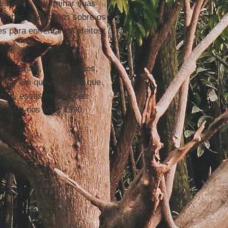
ue houve, determinar suas
publicar relatórios sobre os
 para enfrentar os efeitos
fissionais, reformatórios,
o lugar em que a pessoa que
tal, essas instituições
ncionar nos anos 1990.