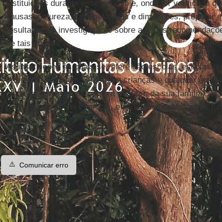
instituições durante esse período e, onde for verificado q
causas, natureza, circunstâncias e dimensões; preparar e 
resultados da investigação e sobre as suas recomendações
de tais abusos".
As instituições às quais se refere são escolas, escolas pro
orfanatos, hospitais, lares para crianças e qualquer outr
cuidava das crianças não era membro da sua família. No to
hospedaram 30 mil crianças, e as últimas deixaram de fu
⚠️
Comunicar erro