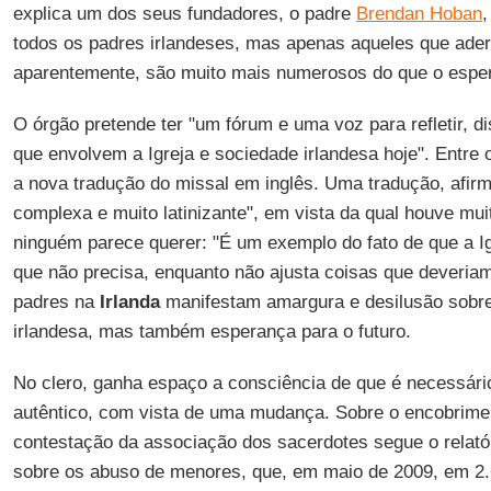
explica um dos seus fundadores, o padre
Brendan Hoban
,
todos os padres irlandeses, mas apenas aqueles que ade
aparentemente, são muito mais numerosos do que o espe
O órgão pretende ter "um fórum e uma voz para refletir, d
que envolvem a Igreja e sociedade irlandesa hoje". Entre o
a nova tradução do missal em inglês. Uma tradução, afi
complexa e muito latinizante", em vista da qual houve mui
ninguém parece querer: "É um exemplo do fato de que a Igr
que não precisa, enquanto não ajusta coisas que deveriam
padres na
Irlanda
manifestam amargura e desilusão sobre 
irlandesa, mas também esperança para o futuro.
No clero, ganha espaço a consciência de que é necessário
autêntico, com vista de uma mudança. Sobre o encobrimen
contestação da associação dos sacerdotes segue o relatór
sobre os abuso de menores, que, em maio de 2009, em 2.