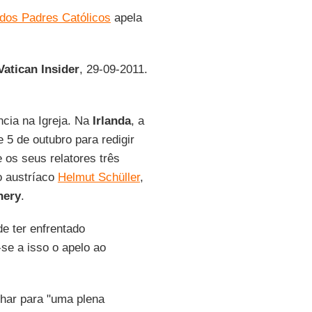
dos Padres Católicos
apela
Vatican Insider
, 29-09-2011.
ncia na Igreja. Na
Irlanda
, a
 5 de outubro para redigir
e os seus relatores três
 o austríaco
Helmut Schüller
,
nery
.
de ter enfrentado
se a isso o apelo ao
lhar para "uma plena