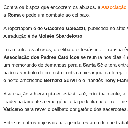
Contra os bispos que encobrem os abusos, a
Associação 
a
Roma
e pede um combate ao celibato.
A reportagem é de
Giacomo Galeazzi
, publicada no sítio
A tradução é de
Moisés
Sbardelotto
.
Luta contra os abusos, o celibato eclesiástico e transparê
Associação dos Padres
Católicos
se reunirá nos dias 4 e
um memorando de demandas para a
Santa Sé
e terá entr
padres-símbolo do protesto contra a hierarquia da Igreja:
o norte-americano
Bernard Survil
e o irlandês
Tony Flan
A acusação à hierarquia eclesiástica é, principalmente, a 
inadequadamente a emergência da pedofilia no clero. Une-
Vaticano
para rever o celibato obrigatório dos sacerdotes.
Entre os outros objetivos na agenda, estão o de que traba