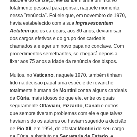
saúde e do cansaço, ele também tinha um motivo
totalmente pessoal para pensar, naquele momento,
nessa "renúncia". Foi ele que, em novembro de 1970,
havia estabelecido com a sua
Ingravescentem
Aetatem
que os cardeais, aos 80 anos, deviam sair
dos cargos efetivos e do grupo dos cardeais
chamados a eleger um novo papa no conclave. Com
procedimentos semelhantes, se chegará depois a
fixar aos 75 anos a idade da renúncia dos bispos.
Muitos, no
Vaticano
, naquele 1970, também tinham
lido na decisão papal uma espécie de revanche
totalmente humana de
Montini
contra alguns cardeais
da
Cúria
, mais idosos do que ele, entre os quais
seguramente
Ottaviani
,
Pizzardo
,
Canali
e outros,
que sempre tiveram problemas com ele e que talvez
haviam sido os autores ou haviam sugerido a decisão
de
Pio XII
, em 1954, de afastar
Montini
do seu cargo
na Cúria, substituto da
Secretaria de Estado
, e