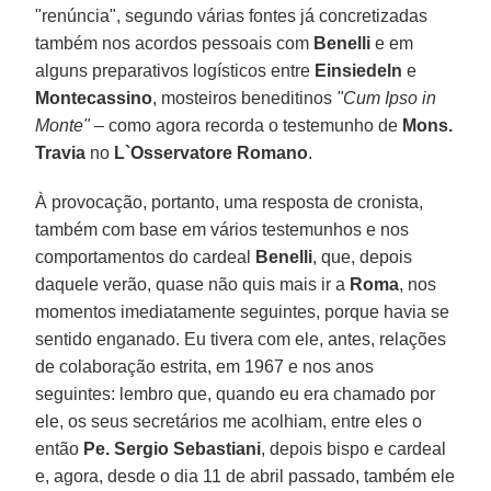
"renúncia", segundo várias fontes já concretizadas
também nos acordos pessoais com
Benelli
e em
alguns preparativos logísticos entre
Einsiedeln
e
Montecassino
, mosteiros beneditinos
"Cum Ipso in
Monte"
– como agora recorda o testemunho de
Mons.
Travia
no
L`Osservatore Romano
.
À provocação, portanto, uma resposta de cronista,
também com base em vários testemunhos e nos
comportamentos do cardeal
Benelli
, que, depois
daquele verão, quase não quis mais ir a
Roma
, nos
momentos imediatamente seguintes, porque havia se
sentido enganado. Eu tivera com ele, antes, relações
de colaboração estrita, em 1967 e nos anos
seguintes: lembro que, quando eu era chamado por
ele, os seus secretários me acolhiam, entre eles o
então
Pe. Sergio Sebastiani
, depois bispo e cardeal
e, agora, desde o dia 11 de abril passado, também ele