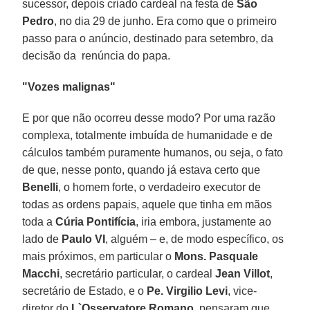
sucessor, depois criado cardeal na festa de
São
Pedro
, no dia 29 de junho. Era como que o primeiro
passo para o anúncio, destinado para setembro, da
decisão da renúncia do papa.
"Vozes malignas"
E por que não ocorreu desse modo? Por uma razão
complexa, totalmente imbuída de humanidade e de
cálculos também puramente humanos, ou seja, o fato
de que, nesse ponto, quando já estava certo que
Benelli
, o homem forte, o verdadeiro executor de
todas as ordens papais, aquele que tinha em mãos
toda a
Cúria Pontifícia
, iria embora, justamente ao
lado de
Paulo VI
, alguém – e, de modo específico, os
mais próximos, em particular o
Mons.
Pasquale
Macchi
, secretário particular, o cardeal
Jean Villot
,
secretário de Estado, e o
Pe. Virgilio Levi
, vice-
diretor do
L`Osservatore Romano
, pensaram que,