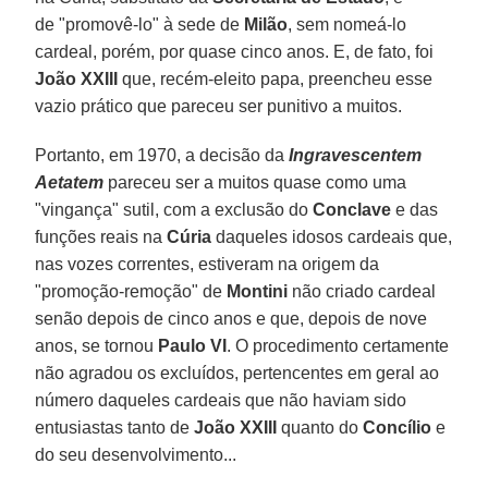
de "promovê-lo" à sede de
Milão
, sem nomeá-lo
cardeal, porém, por quase cinco anos. E, de fato, foi
João XXIII
que, recém-eleito papa, preencheu esse
vazio prático que pareceu ser punitivo a muitos.
Portanto, em 1970, a decisão da
Ingravescentem
Aetatem
pareceu ser a muitos quase como uma
"vingança" sutil, com a exclusão do
Conclave
e das
funções reais na
Cúria
daqueles idosos cardeais que,
nas vozes correntes, estiveram na origem da
"promoção-remoção" de
Montini
não criado cardeal
senão depois de cinco anos e que, depois de nove
anos, se tornou
Paulo VI
. O procedimento certamente
não agradou os excluídos, pertencentes em geral ao
número daqueles cardeais que não haviam sido
entusiastas tanto de
João XXIII
quanto do
Concílio
e
do seu desenvolvimento...