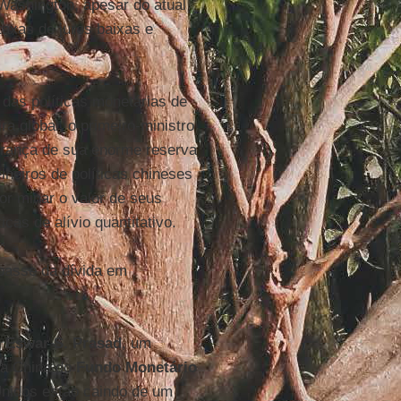
Washington, apesar do atual
taxas de juros baixas e
das políticas monetárias de
a global, o primeiro-ministro
urança de sua enorme reserva
heiros de políticas chineses
or minar o valor de seus
cas de alívio quantitativo.
passe da dívida em
e
Eswar S. Prasad
, um
ra China do
Fundo Monetário
Unidos estão caindo de um