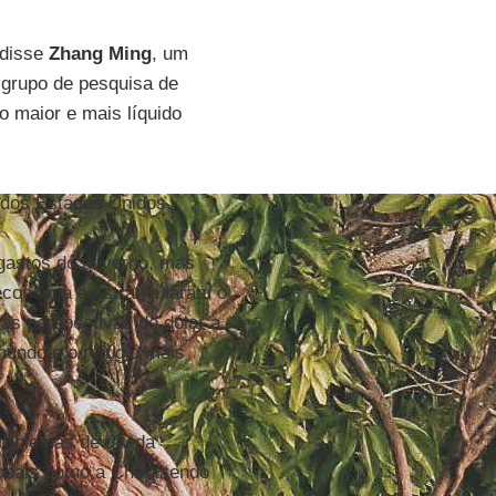
 disse
Zhang Ming
, um
 grupo de pesquisa de
o maior e mais líquido
s dos Estados Unidos.
gastos do governo, mas
conomia e estrangularam o
s perspectivas do dólar a
mundo e o refúgio mais
roblemas de dívida
lobais como a China tendo