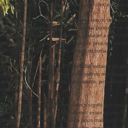
penhasco, não há nenhum outro lugar onde colocarem seu d
A longo prazo, muitos economistas dizem que os desequilí
lados da simbiose da dívida sino-americana poderiam ser 
muitos já dizem que essas dinâmicas ajudaram a criar a cris
produzir artificialmente as baixas taxas de juros que permi
imóveis atingissem os níveis de estouro de bolha.
Agora, os Estados Unidos e a China estão tentando se ajus
autores de políticas americanos estão pedindo mais poup
autoridades chinesas atuam de modo oposto, prometendo 
menos poupança.
Mas nenhum país conseguiu um avanço significativo nessas
últimos dois anos. Ambos os lados veem esses ajustes co
prejudiciais às metas econômicas de prazo mais curto. Os