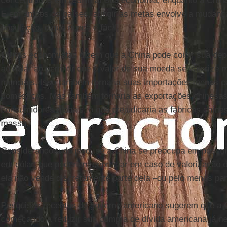
concentrados em reanimar sua economia, enquanto a China
E em ambos os países, atingir as metas envolve a mudan
população, o que nunca é fácil.
Muitos economistas dizem que a China pode coibir sua dep
ao dólar ao permitir que o valor de sua moeda se valorize 
mundiais. Isso também tornaria suas importações menos c
domésticos. Mas também tornaria as exportações chinesas
consumidores globais, o que prejudicaria as fábricas chin
massa.
Considerando tudo isso, se a China se preocupa em possu
em dólar, que poderiam depreciar em caso de valorização 
ela não vende discretamente parte dela –ou pelo menos pa
Pesquisas recentes do governo americano sugerem que a C
começando a reduzir sua compra de dívida americana já ne