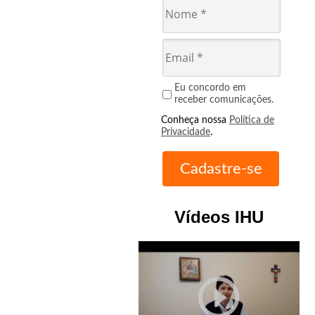
Eu concordo em
receber comunicações.
Conheça nossa
Política de
Privacidade
.
Vídeos IHU
play_circle_outline