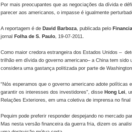
Por mais preocupantes que as negociações da dívida e dé
parecer aos americanos, o impasse é igualmente perturbad
A reportagem é de
David Barboza
, publicada pelo
Financi
jornal
Folha de S. Paulo
, 19-07-2011.
Como maior credora estrangeira dos Estados Unidos – det
trilhão em dívida do governo americano– a China tem sido u
considera uma gastança politizada por parte de Washington
“Nós esperamos que o governo americano adote políticas 
garantir os interesses dos investidores”, disse
Hong Lei
, u
Relações Exteriores, em uma coletiva de imprensa no fina
Pequim pode preferir responder despejando no mercado par
Mas nesta versão financeira da guerra fria, dizem os anal
uma destruição mútua certa.