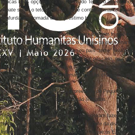
poucas boas opções fora os títulos do Tesouro americano, 
debate sobre o teto da dívida, pode continuar mantendo as 
chafurdar em tomada de empréstimo barata.
Nos últimos anos, Pequim tem se queixado com frequência 
Washington. Em 2009, logo após o estouro da crise financeir
da China, Wen Jiabao, disse que seu país “teme” pela seg
de títulos do Tesouro americano. No ano passado, os consel
criticaram o Federal Reserve, o banco central americano, p
ativos ao “imprimir dinheiro demais” com as chamadas políti
Mas mesmo agora, apesar da repreensão de Pequim ao im
Washington, as opções da China são limitadas.
“Realmente não há nada diferente que possam fazer”, diss
professor de economia de Cornell e ex-chefe da divisão pa
Internacional
. “Mesmo que a China sinta que os Estados 