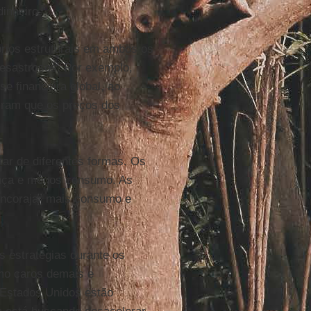
inheiro.”
brios estruturais em ambos os
desastrosos. Por exemplo,
e financeira global, ao
tiram que os preços dos
tar de diferentes formas. Os
ança e menos consumo. As
encorajar mais consumo e
 estratégias durante os
mo caros demais e
 Estados Unidos estão