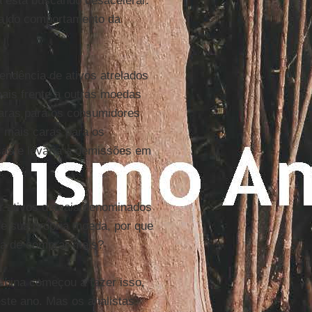
 está buscando desacelerar.
ça do comportamento da
endência de ativos atrelados
mais frente a outras moedas
aras para os consumidores
 mais caras para os
esas e levaria a demissões em
ir ativos demais denominados
de sua própria moeda, por que
ra de comprar mais?
hina começou a fazer isso,
ste ano. Mas os analistas