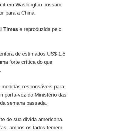
ficit em Washington possam
or para a China.
al Times
e reproduzida pelo
entora de estimados US$ 1,5
ma forte crítica do que
.
e medidas responsáveis para
m porta-voz do Ministério das
l da semana passada.
te de sua dívida americana.
istas, ambos os lados temem