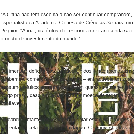
“A China não tem escolha a não ser continuar comprando”,
especialista da Academia Chinesa de Ciências Sociais, um
Pequim. “Afinal, os títulos do Tesouro americano ainda são 
produto de investimento do mundo.”
Tudo isso ajudou a alimentar os hábitos fiscalmente dúbio
Os imensos déficits dos Estados Unidos – não apenas em 
também no comércio e na poupança – enfraqueceram sua e
consumo. Muitos economistas dizem que isso envenenaria a
longo prazo, caso ainda não fosse a moeda de reserva do 
confiável.
Ajudando a manter esse papel do dólar estão os enormes p
enfrentados pela Europa e pelo Japão. Com investidores g