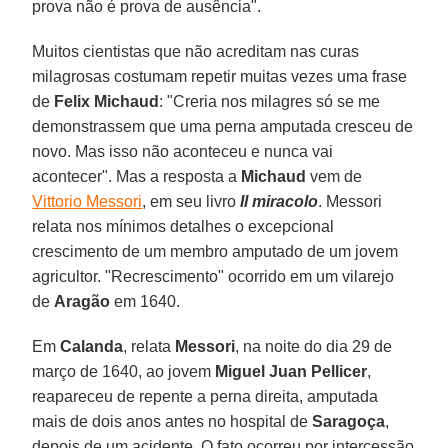
prova não é prova de ausência".
Muitos cientistas que não acreditam nas curas
milagrosas costumam repetir muitas vezes uma frase
de
Felix Michaud
: "Creria nos milagres só se me
demonstrassem que uma perna amputada cresceu de
novo. Mas isso não aconteceu e nunca vai
acontecer". Mas a resposta a
Michaud
vem de
Vittorio Messori
, em seu livro
Il miracolo
. Messori
relata nos mínimos detalhes o excepcional
crescimento de um membro amputado de um jovem
agricultor. "Recrescimento" ocorrido em um vilarejo
de
Aragão
em 1640.
Em
Calanda
, relata
Messori
, na noite do dia 29 de
março de 1640, ao jovem
Miguel Juan Pellicer
,
reapareceu de repente a perna direita, amputada
mais de dois anos antes no hospital de
Saragoça
,
depois de um acidente. O fato ocorreu por intercessão