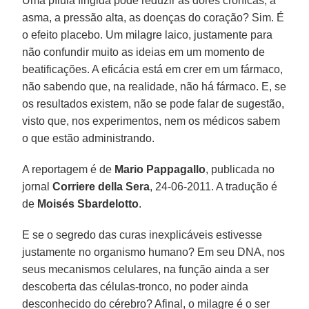
Uma pílula fingida pode reduzir as dores crônicas, a
asma, a pressão alta, as doenças do coração? Sim. É
o efeito placebo. Um milagre laico, justamente para
não confundir muito as ideias em um momento de
beatificações. A eficácia está em crer em um fármaco,
não sabendo que, na realidade, não há fármaco. E, se
os resultados existem, não se pode falar de sugestão,
visto que, nos experimentos, nem os médicos sabem
o que estão administrando.
A reportagem é de
Mario Pappagallo
, publicada no
jornal
Corriere della Sera
, 24-06-2011. A tradução é
de
Moisés Sbardelotto
.
E se o segredo das curas inexplicáveis estivesse
justamente no organismo humano? Em seu DNA, nos
seus mecanismos celulares, na função ainda a ser
descoberta das células-tronco, no poder ainda
desconhecido do cérebro? Afinal, o milagre é o ser