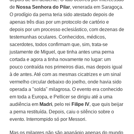
de
Nossa Senhora do Pilar
, venerada em Saragoça.
O prodígio da perna teria sido atestado depois de
apenas três dias por um protocolo de cartório e
depois por um processo eclesiástico, com dezenas de
testemunhas oculares. Conhecidos, médicos,
sacerdotes, todos confirmam que, sim, trata-se
justamente de Miguel, que tinha antes uma perna
cortada e agora a tinha novamente no lugar: um
pouco contraída nos primeiros dias, mas depois igual
à de antes. Até com as mesmas cicatrizes e um sinal
vermelho circular debaixo do joelho, onde havia sido
operada a "solda" milagrosa. O evento era conhecido
em toda a Europa, e Pellicer se dirigiu até a uma
audiência em
Madri
, pelo rei
Filipe IV
, que quis beijar
a perna restituída. Depois, caiu o silêncio sobre o
evento. Interrompido só por Messori.
Mas os milagres não são apanágio apenas do mundo