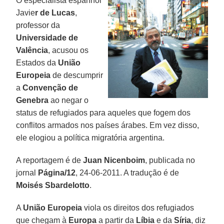
O especialista espanhol
Javie
r de Lucas
,
professor da
Universidade de
Valência
, acusou os
Estados da
União
Europeia
de descumprir
a
Convenção de
Genebra
ao negar o
status de refugiados para aqueles que fogem dos
conflitos armados nos países árabes. Em vez disso,
ele elogiou a política migratória argentina.
A reportagem é de
Juan Nicenboim
, publicada no
jornal
Página/12
, 24-06-2011. A tradução é de
Moisés Sbardelotto
.
A
União Europeia
viola os direitos dos refugiados
que chegam à
Europa
a partir da
Líbia
e da
Síria
, diz