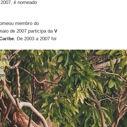
 2007, é nomeado
omeou membro do
maio de 2007 participa da
V
Caribe
. De 2003 a 2007 foi
o
Presidente
do
o período 2001-2007. Hoje,
o Episcopal Latino-