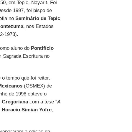
0, em Tepic, Nayarit. Foi
esde 1997, foi bispo de
ofia no
Seminário de Tepic
Montezuma
, nos Estados
72-1973).
como aluno do
Pontifício
m Sagrada Escritura no
 o tempo que foi reitor,
Mexicanos
(OSMEX) de
nho de 1996 obteve o
e Gregoriana
com a tese "
A
e
Horacio Simian Yofre
,
prepararam a edição da