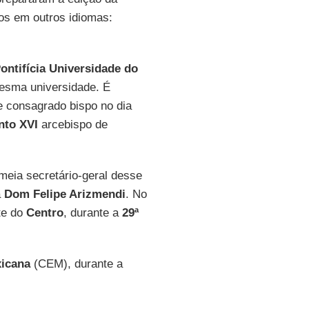
os em outros idiomas:
ontifícia Universidade do
esma universidade. É
 consagrado bispo no dia
nto XVI
arcebispo de
eia secretário-geral desse
a
Dom Felipe Arizmendi
. No
te do
Centro
, durante a
29ª
xicana
(CEM), durante a