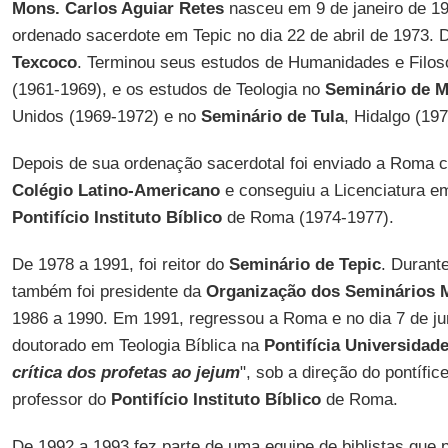
Mons. Carlos Aguiar Retes
nasceu em 9 de janeiro de 195
ordenado sacerdote em Tepic no dia 22 de abril de 1973. D
Texcoco
. Terminou seus estudos de Humanidades e Filos
(1961-1969), e os estudos de Teologia no
Seminário de 
Unidos (1969-1972) e no
Seminário de Tula
, Hidalgo (19
Depois de sua ordenação sacerdotal foi enviado a Roma 
Colégio Latino-Americano
e conseguiu a Licenciatura e
Pontifício Instituto Bíblico
de Roma (1974-1977).
De 1978 a 1991, foi reitor do
Seminário de Tepic
. Durante
também foi presidente da
Organização dos Seminários 
1986 a 1990. Em 1991, regressou a Roma e no dia 7 de ju
doutorado em Teologia Bíblica na
Pontifícia Universidad
crítica dos profetas ao jejum
", sob a direção do pontífic
professor do
Pontifício
Instituto Bíblico
de Roma.
De 1992 a 1993 fez parte de uma equipe de biblistas que 