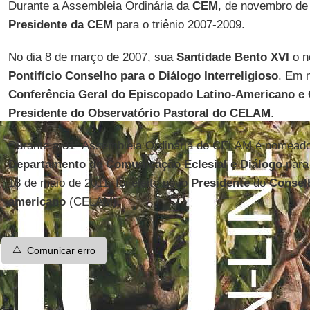
Durante a Assembleia Ordinária da
CEM
, de novembro de
Presidente da CEM
para o triênio 2007-2009.
No dia 8 de março de 2007, sua
Santidade Bento XVI
o n
Pontifício Conselho para o Diálogo
Interreligioso
. Em 
Conferência Geral do Episcopado Latino-Americano e
Presidente do Observatório Pastoral do CELAM
.
Durante a 31ª Assembleia Ordinária do CELAM é nomead
Departamento de Comunicação
Eclesial e Diálogo
para 
18 de maio de 2011, foi eleito novo
Presidente
do
Conselh
americano
(CELAM).
⚠️
Comunicar erro