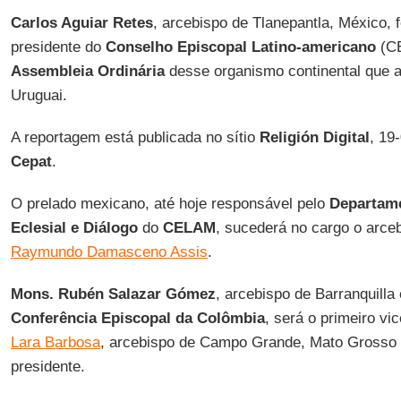
Carlos Aguiar Retes
, arcebispo de Tlanepantla, México, fo
presidente do
Conselho
Episcopal Latino-americano
(CE
Assembleia Ordinária
desse organismo continental que 
Uruguai.
A reportagem está publicada no sítio
Religión Digital
, 19
Cepat
.
O prelado mexicano, até hoje responsável pelo
Departam
Eclesial e Diálogo
do
CELAM
, sucederá no cargo o arce
Raymundo Damasceno Assis
.
Mons. Rubén Salazar Gómez
, arcebispo de Barranquilla 
Conferência Episcopal da
Colômbia
, será o primeiro v
Lara Barbosa
, arcebispo de Campo Grande, Mato Grosso d
presidente.