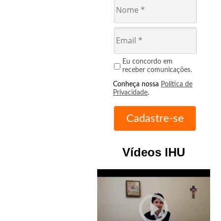
Eu concordo em
receber comunicações.
Conheça nossa
Política de
Privacidade
.
Vídeos IHU
play_circle_outline