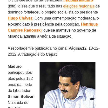
O vice-presidente da Venezuela,
Nicolás Maduro
(foto), disse que o resultado nas
eleições regionais
de
domingo fortaleceu o projeto socialista do presidente
Hugo Chávez
. Com uma comemoração moderada, o
ex-candidato à presidência pela oposição,
Henrique
Capriles Radonski
, que se manteve no governo de
Miranda, admitiu a vitória da situação.
A reportagem é publicada no jornal
Página/12
, 18-12-
2012. A tradução é do
Cepat
.
Maduro
participou dos
atos pelos 182
anos da morte
do Libertador
Simón Bolívar
.
Na saída do