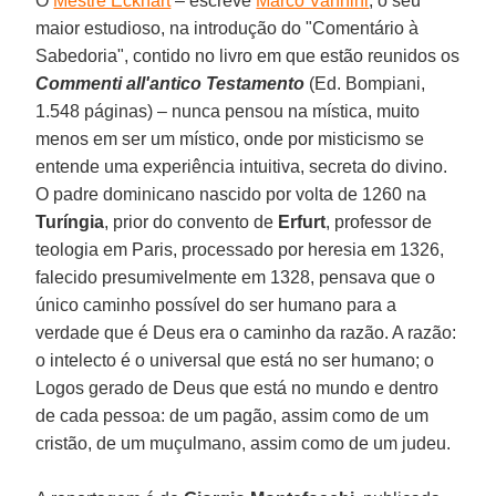
O
Mestre Eckhart
– escreve
Marco Vannini
, o seu
maior estudioso, na introdução do "Comentário à
Sabedoria", contido no livro em que estão reunidos os
Commenti all'antico Testamento
(Ed. Bompiani,
1.548 páginas) – nunca pensou na mística, muito
menos em ser um místico, onde por misticismo se
entende uma experiência intuitiva, secreta do divino.
O padre dominicano nascido por volta de 1260 na
Turíngia
, prior do convento de
Erfurt
, professor de
teologia em Paris, processado por heresia em 1326,
falecido presumivelmente em 1328, pensava que o
único caminho possível do ser humano para a
verdade que é Deus era o caminho da razão. A razão:
o intelecto é o universal que está no ser humano; o
Logos gerado de Deus que está no mundo e dentro
de cada pessoa: de um pagão, assim como de um
cristão, de um muçulmano, assim como de um judeu.