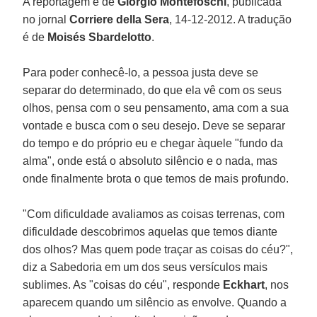
A reportagem é de
Giorgio Montefoschi
, publicada
no jornal
Corriere della Sera
, 14-12-2012. A tradução
é de
Moisés Sbardelotto
.
Para poder conhecê-lo, a pessoa justa deve se
separar do determinado, do que ela vê com os seus
olhos, pensa com o seu pensamento, ama com a sua
vontade e busca com o seu desejo. Deve se separar
do tempo e do próprio eu e chegar àquele "fundo da
alma", onde está o absoluto silêncio e o nada, mas
onde finalmente brota o que temos de mais profundo.
"Com dificuldade avaliamos as coisas terrenas, com
dificuldade descobrimos aquelas que temos diante
dos olhos? Mas quem pode traçar as coisas do céu?",
diz a Sabedoria em um dos seus versículos mais
sublimes. As "coisas do céu", responde
Eckhart
, nos
aparecem quando um silêncio as envolve. Quando a