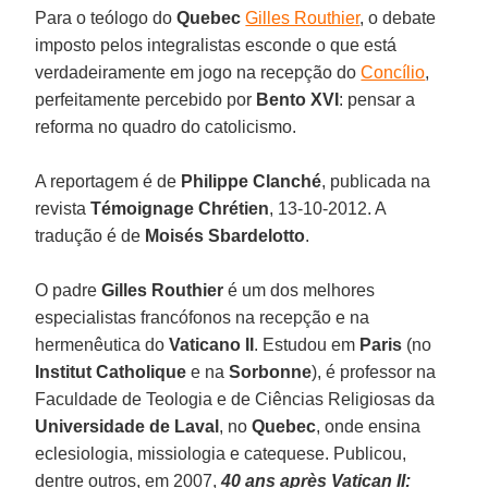
Para o teólogo do
Quebec
Gilles Routhier
, o debate
imposto pelos integralistas esconde o que está
verdadeiramente em jogo na recepção do
Concílio
,
perfeitamente percebido por
Bento XVI
: pensar a
reforma no quadro do catolicismo.
A reportagem é de
Philippe Clanché
, publicada na
revista
Témoignage Chrétien
, 13-10-2012. A
tradução é de
Moisés Sbardelotto
.
O padre
Gilles Routhier
é um dos melhores
especialistas francófonos na recepção e na
hermenêutica do
Vaticano II
. Estudou em
Paris
(no
Institut Catholique
e na
Sorbonne
), é professor na
Faculdade de Teologia e de Ciências Religiosas da
Universidade de Laval
, no
Quebec
, onde ensina
eclesiologia, missiologia e catequese. Publicou,
dentre outros, em 2007,
40 ans après Vatican II: