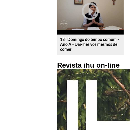
play_circle_outline
18º Domingo do tempo comum -
Ano A - Dai-lhes vós mesmos de
comer
Revista ihu on-line