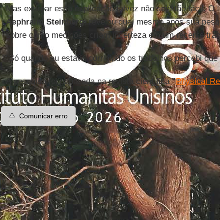
Mas extirpar essa explicação talvez não seja tão fácil. O 
Aephraim Steinberg
, revelou que, mesmo após sua pesqu
sobre como medições criam incerteza em um recente trab
"Só quando eu estava corrigindo os trabalhos percebi que
A pesquisa foi publicada na revista científica
"
Physical Re
⚠️
Comunicar erro