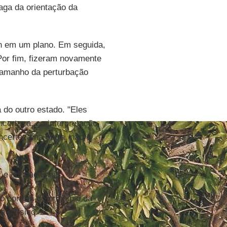
aga da orientação da
on em um plano. Em seguida,
Por fim, fizeram novamente
tamanho da perturbação
 do outro estado. "Eles
ncerteza, na interpretação
ncerteza na outra, não é
s e educacionais.
o correta do princípio da
 o físico.