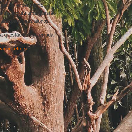
líder do experimento,
isa, incluiu uma questão
alho para seus alunos.
 a questão estava errada."
view Letters
"
.