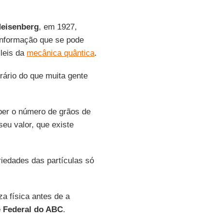
eisenberg
, em 1927,
 informação que se pode
 leis da
mecânica quântica
.
rário do que muita gente
er o número de grãos de
eu valor, que existe
iedades das partículas só
a física antes de a
e Federal do ABC
.