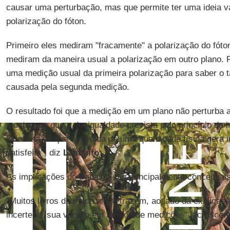
causar uma perturbação, mas que permite ter uma ideia v
polarização do fóton.
Primeiro eles mediram "fracamente" a polarização do fót
mediram da maneira usual a polarização em outro plano. 
uma medição usual da primeira polarização para saber o 
causada pela segunda medição.
O resultado foi que a medição em um plano não perturba a
mostraram que a desigualdade prevista pelo princípio da i
incorreta de que a medida de uma quantidade física gera i
satisfeita", diz
Landulfo
.
As implicações do trabalho são principalmente conceituai
"Muitos livros de física ainda trazem, ao lado da explicaçã
incerteza, sua versão em termos de medições", acrescenta