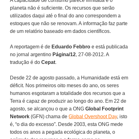
A capacidade de consumo parece ilimitada e o
planeta não é suficiente. Os recursos que serão
utilizados daqui até o final do ano correspondem a
estoques que não se renovam. A informação faz parte
de um relatório baseado em dados científicos.
A reportagem é de
Eduardo Febbro
e está publicada
no jornal argentino
Página/12
, 27-08-2012. A
tradução é do
Cepat
.
Desde 22 de agosto passado, a Humanidade está em
déficit. Nos primeiros oito meses do ano, os seres
humanos esgotaram a totalidade dos recursos que a
Terra é capaz de produzir ao longo do ano. Em 22 de
agosto, se alcançou o que a ONG
Global Footprint
Network
(GFN) chama de
Global Overshoot Day
, isto
é, “o dia do excesso”. Desde 2003, esta ONG mede
todos os anos a pegada ecológica do planeta, o