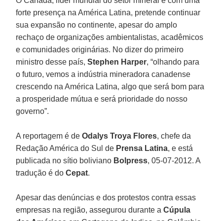
O Canadá, líder mundial do setor mineral e com uma
forte presença na América Latina, pretende continuar
sua expansão no continente, apesar do amplo
rechaço de organizações ambientalistas, acadêmicos
e comunidades originárias. No dizer do primeiro
ministro desse país,
Stephen Harper
, “olhando para
o futuro, vemos a indústria mineradora canadense
crescendo na América Latina, algo que será bom para
a prosperidade mútua e será prioridade do nosso
governo”.
A reportagem é de
Odalys Troya Flores
, chefe da
Redação América do Sul de
Prensa Latina
, e está
publicada no sítio boliviano
Bolpress
, 05-07-2012. A
tradução é do
Cepat
.
Apesar das denúncias e dos protestos contra essas
empresas na região, assegurou durante a
Cúpula