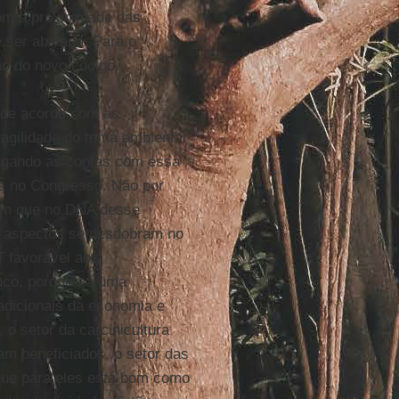
com a proximidade das
 ser abalada. Para o
ão do novo código.
 de acordo com as
fragilidade do tema ambiental
pagando as contas com essa
as no Congresso. Não por
bém que no DNA desse
is aspectos se desdobram no
 favorável aos
uco, porque há uma
adicionais da economia e
 o setor da carcinicultura
ram beneficiados, o setor das
que para eles está bom como