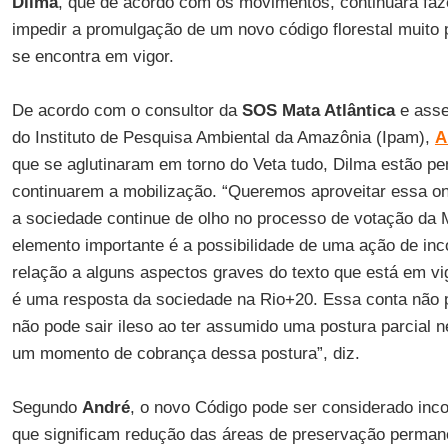
Dilma
, que de acordo com os movimentos, continuará faz
impedir a promulgação de um novo código florestal muito 
se encontra em vigor.
De acordo com o consultor da
SOS Mata Atlântica
e asse
do Instituto de Pesquisa Ambiental da Amazônia (Ipam),
A
que se aglutinaram em torno do Veta tudo, Dilma estão p
continuarem a mobilização. “Queremos aproveitar essa o
a sociedade continue de olho no processo de votação da 
elemento importante é a possibilidade de uma ação de inc
relação a alguns aspectos graves do texto que está em vi
é uma resposta da sociedade na Rio+20. Essa conta não p
não pode sair ileso ao ter assumido uma postura parcial 
um momento de cobrança dessa postura”, diz.
Segundo
André
, o novo Código pode ser considerado inco
que significam redução das áreas de preservação perman