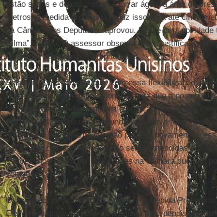
estão secos e depois voltam a jorrar água, a área de pre
metros. A medida provisória reduz isso para até cinco met
da Câmara dos Deputados aprovou. Isso é uma novidade t
Dilma”, afirma. O assessor observa que a justificativa do
beneficiar os pequenos proprietários.
Entretanto, ele acredita que, com essa flexibilização, os
proprietários também pressionarão para que a possibilidad
“Se o governo perdeu uma vez a votação na Câmara com o
PCdoB-SP], perdeu uma segunda vez com o relatório do
MG], quem nos garante que não perderá novamente e ess
para beneficiar os pequenos não serão estendidas aos g
setores mostraram por duas vezes na Câmara que tem po
votações”.
Outro risco, de acordo com
André
, é a Medida Provisória
Ele lembra que a votação será adiada para depois da
Rio