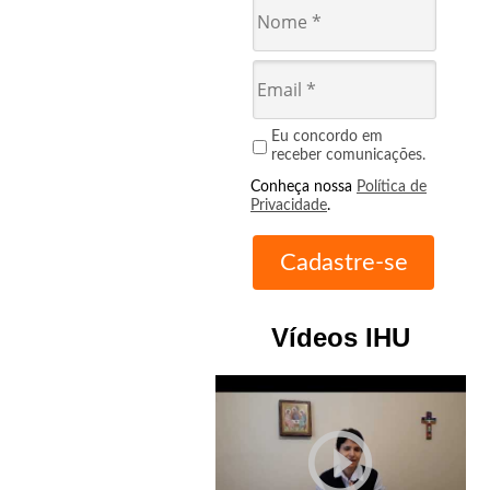
Eu concordo em
receber comunicações.
Conheça nossa
Política de
Privacidade
.
Vídeos IHU
play_circle_outline