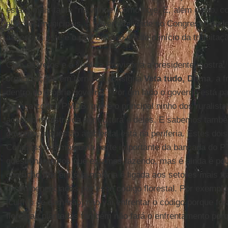
estará mais tanto “na vitrine” como hoje. E, além disso, 
eleições municipais, a governabilidade no Congresso pode
assessor, este é o pior cenário desde o início da tramitaç
Com os vetos e a Medida Provisória a presidente mostra,
organizações em torno da consigna
Veta tudo, Dilma
, a 
dentro do próprio governo. “Por um lado o governo está 
aliança com o PMDB, que é o principal ninho dos ruralist
acaso o ministro da agricultura é deles. E sabemos tam
governo, a questão ambiental está na periferia. Estes do
Congresso, temos uma parte importante da bancada do PT
questionamentos que estamos fazendo, mas é ainda é po
oposição que em sua maioria é ligada aos setores mais tr
foram beneficiados por esse código florestal. Por exemplo,
[cultivo de camarão] não vai enfrentar o código porque fo
florestas plantadas também não fará o enfrentamento por