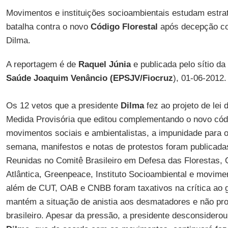
Movimentos e instituições socioambientais estudam estrat
batalha contra o novo
Código Florestal
após decepção co
Dilma.
A reportagem é de
Raquel Júnia
e publicada pelo sítio da
Saúde Joaquim Venâncio (EPSJV/Fiocruz
), 01-06-2012.
Os 12 vetos que a presidente
Dilma
fez ao projeto de lei 
Medida Provisória que editou complementando o novo cód
movimentos sociais e ambientalistas, a impunidade para
semana, manifestos e notas de protestos foram publicadas
Reunidas no Comitê Brasileiro em Defesa das Floresta
Atlântica, Greenpeace, Instituto Socioambiental e movim
além de CUT, OAB e CNBB foram taxativos na crítica ao 
mantém a situação de anistia aos desmatadores e não pr
brasileiro. Apesar da pressão, a presidente desconsider