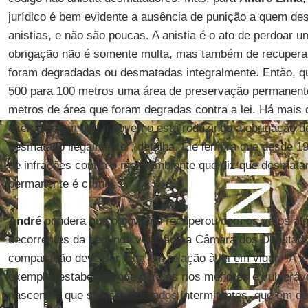
jurídico é bem evidente a ausência de punição a quem des
anistias, e não são poucas. A anistia é o ato de perdoar 
obrigação não é somente multa, mas também de recuperar
foram degradadas ou desmatadas integralmente. Então, q
500 para 100 metros uma área de preservação permanente,
metros de área que foram degradas contra a lei. Há mais
exemplos em que o governo está reduzindo a obrigação de
desmatado ilegalmente”, detalha. Ele lembra que desde 19
de infrações contra o meio ambiente que diz que desmata
permanente é crime.
André
pondera que o governo recuperou com os vetos al
decorrentes da segunda votação na Câmara dos Deputado
comparação deve ser feita em relação à lei em vigor. “A le
exemplo, estabelece que para os rios menores e vulnerávei
nascentes que são considerados intermitentes, que em de