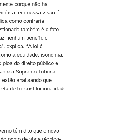
lmente porque não há
científica, em nossa visão é
dica como contraria
estionado também é o fato
traz nenhum benefício
, explica. “A lei é
 como a equidade, isonomia,
ípios do direito público e
rante o Supremo Tribunal
 estão analisando que
reta de Inconstitucionalidade
verno têm dito que o novo
 do ponto de vista técnico-