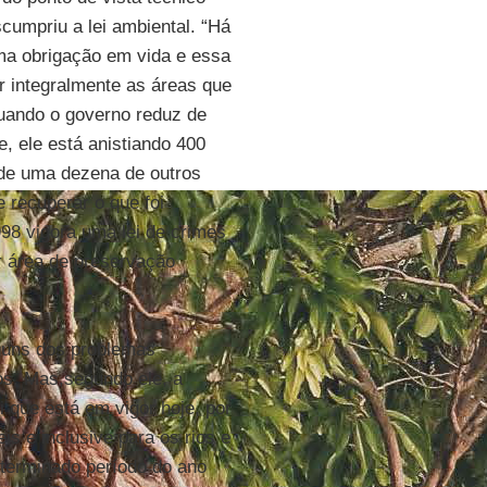
cumpriu a lei ambiental. “Há
uma obrigação em vida e essa
 integralmente as áreas que
uando o governo reduz de
 ele está anistiando 400
 de uma dezena de outros
 recuperar o que foi
98 vigora uma lei de crimes
r área de preservação
guns dos problemas
s. Mas,segundo ele, a
i que está em vigor hoje, por
s e inclusive para os rios e
terminado período do ano