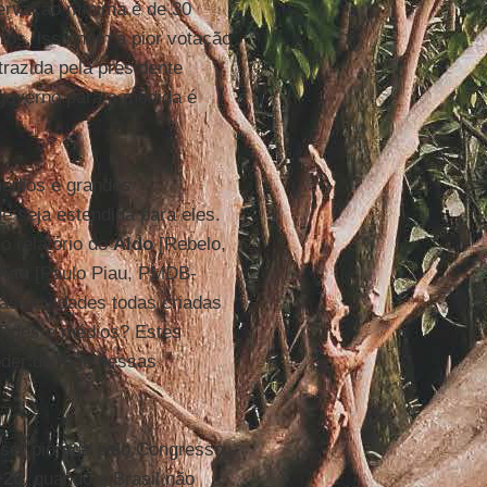
servação mínima é de 30
ros, isso nem a pior votação
razida pela presidente
 governo para a medida é
 médios e grandes
e seja estendida para eles.
 relatório do
Aldo
[Rebelo,
Piau
[Paulo Piau, PMDB-
as novidades todas criadas
randes e médios? Estes
der de fogo nessas
 ser piorada pelo Congresso.
+20
, quando o Brasil não