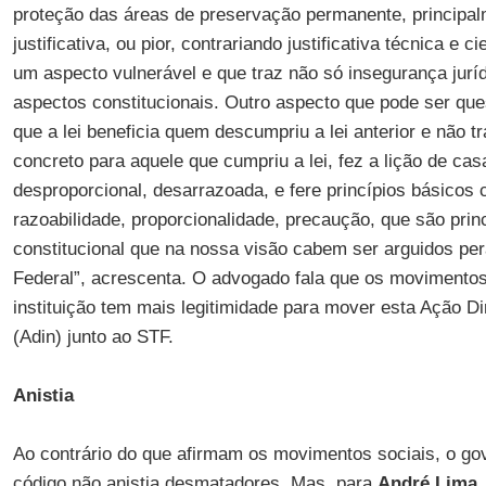
proteção das áreas de preservação permanente, principa
justificativa, ou pior, contrariando justificativa técnica e 
um aspecto vulnerável e que traz não só insegurança jurí
aspectos constitucionais. Outro aspecto que pode ser qu
que a lei beneficia quem descumpriu a lei anterior e não 
concreto para aquele que cumpriu a lei, fez a lição de casa”
desproporcional, desarrazoada, e fere princípios básicos
razoabilidade, proporcionalidade, precaução, que são princ
constitucional que na nossa visão cabem ser arguidos pe
Federal”, acrescenta. O advogado fala que os movimentos
instituição tem mais legitimidade para mover esta Ação Di
(Adin) junto ao STF.
Anistia
Ao contrário do que afirmam os movimentos sociais, o go
código não anistia desmatadores. Mas, para
André Lima
,