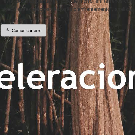
está, poderão plantar em topo de morro, em terrenos com a
todos esses setores não farão o enfrentamento”, analisa.
⚠️
Comunicar erro