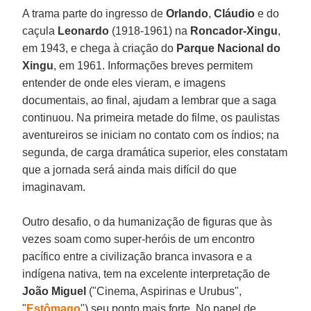
A trama parte do ingresso de
Orlando
,
Cláudio
e do
caçula
Leonardo
(1918-1961) na
Roncador-Xingu
,
em 1943, e chega à criação do
Parque Nacional do
Xingu
, em 1961. Informações breves permitem
entender de onde eles vieram, e imagens
documentais, ao final, ajudam a lembrar que a saga
continuou. Na primeira metade do filme, os paulistas
aventureiros se iniciam no contato com os índios; na
segunda, de carga dramática superior, eles constatam
que a jornada será ainda mais difícil do que
imaginavam.
Outro desafio, o da humanização de figuras que às
vezes soam como super-heróis de um encontro
pacífico entre a civilização branca invasora e a
indígena nativa, tem na excelente interpretação de
João Miguel
("Cinema, Aspirinas e Urubus",
"
Estômago
") seu ponto mais forte. No papel de