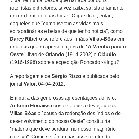
Vida nenhuma, desde que narrada por bons
roteiristas e diretores, talvez caiba satisfatoriamente
em um filme de duas horas. O que dizer, então,
daqueles que "compuseram as vidas mais
extraordinárias e belas de que tenho notícia", como
Darcy Ribeiro
se refere aos irmãos
Villas-Bôas
em
uma das quatro apresentações de "
A Marcha para o
Oeste
", livro de
Orlando
(1914-2002) e
Cláudio
(1916-1998) sobre a expedição Roncador-Xingu?
A reportagem é de
Sérgio Rizzo
e publicada pelo
jornal
Valor
, 04-04-2012.
Em outra das generosas apresentações ao livro,
Antonio Houaiss
considera que a devoção dos
Villas-Bôas
à "causa da redenção dos índios e do
desenvolvimento do nosso Oeste" constituiria
"matéria que deve perdurar no nosso imaginário
coletivo". Como se já não bastasse o colorido