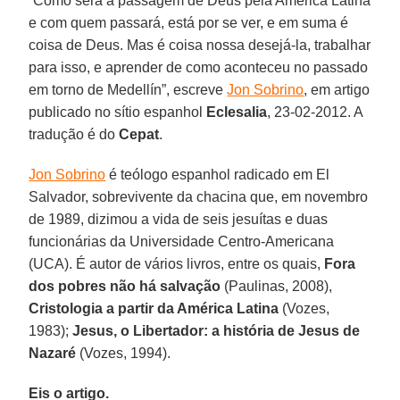
“Como será a passagem de Deus pela América Latina
e com quem passará, está por se ver, e em suma é
coisa de Deus. Mas é coisa nossa desejá-la, trabalhar
para isso, e aprender de como aconteceu no passado
em torno de Medellín”, escreve
Jon Sobrino
, em artigo
publicado no sítio espanhol
Eclesalia
, 23-02-2012. A
tradução é do
Cepat
.
Jon Sobrino
é teólogo espanhol radicado em El
Salvador, sobrevivente da chacina que, em novembro
de 1989, dizimou a vida de seis jesuítas e duas
funcionárias da Universidade Centro-Americana
(UCA). É autor de vários livros, entre os quais,
Fora
dos pobres não há salvação
(Paulinas, 2008),
Cristologia a partir da América Latina
(Vozes,
1983);
Jesus, o Libertador: a história de Jesus de
Nazaré
(Vozes, 1994).
Eis o artigo.