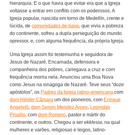
hierarquia. E o que havia que evitar era que a Igreja
voltasse a entrar em conflito com os poderosos. A
Igreja popular, nascida em torno de Medellín, crente e
lúcida, de
comunidades de base
, que vivia a pobreza
do continente, sofreu a dupla perseguição do mundo
opressor, e, com alguma frequência, da própria Igreja.
Uma Igreja assim foi testemunha e seguidora de
Jesus de Nazaré. Encarnada, defensora e
companheira dos pobres, carregava a cruz e com
frequência morria nela. Anunciou uma Boa Nova
como Jesus na sinagoga de Nazaré. Teve seus “doze
apóstolos”, os
Padres da Igreja latino-americana
com
dom Hélder Câmara
um dos pioneiros, com
Enrique
Angelelli
,
dom Sergio Mendez Arceo
,
Leonidas
Proaño
, com
dom Romero
, pastor e mártir do
continente, e outros. Chegou a ser
ekklesia
, na qual
mulheres e varões, religiosas e leigos, latino-