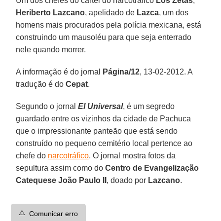
Um dos chefes do cartel do narcotráfico
Los Zetas
,
Heriberto Lazcano
, apelidado de
Lazca
, um dos
homens mais procurados pela polícia mexicana, está
construindo um mausoléu para que seja enterrado
nele quando morrer.
A informação é do jornal
Página/12
, 13-02-2012. A
tradução é do
Cepat
.
Segundo o jornal
El Universal
, é um segredo
guardado entre os vizinhos da cidade de Pachuca
que o impressionante panteão que está sendo
construído no pequeno cemitério local pertence ao
chefe do
narcotráfico
. O jornal mostra fotos da
sepultura assim como do
Centro de Evangelização
Catequese
João Paulo II
, doado por
Lazcano
.
⚠️
Comunicar erro