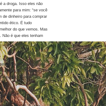
l é a droga. Isso eles não
ramente para mim: “se você
am de dinheiro para comprar
tido ético. É tudo
 melhor do que vemos. Mas
o. Não é que eles tenham
com as vans da Secretaria
ronca, mesmo. Recolhem eles
so eu não vi, mas eles
 processo?
pulação de rua). É uma