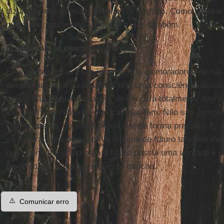
dizia que eles queriam casar e ter um filho. Como separa
muita dor, mas muito amor entre eles também.
O que mais te chamou a atenção?
Eles têm retórica. Essa ideia de que os moradores de rua
despreparadas é furada. Eles têm uma consciência absol
deles. Não é aquela imagem de um cara totalmente degra
Eles têm uma reflexão. Básica, mas têm. Não são compl
conhecimento, do saber, ainda que de forma precária. E, 
vislumbrar uma perspectiva mínima de futuro também me
que quem tem plano para o futuro possui uma vontade e u
a sociedade. Falta apenas esse gancho.
⚠️
Comunicar erro