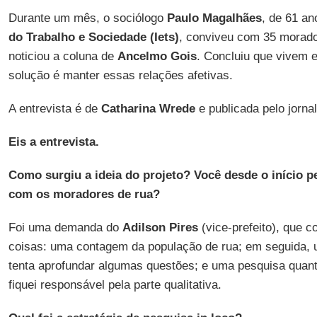
Durante um mês, o sociólogo
Paulo Magalhães
, de 61 a
do Trabalho e Sociedade (Iets)
, conviveu com 35 morado
noticiou a coluna de
Ancelmo Gois
. Concluiu que vivem 
solução é manter essas relações afetivas.
A entrevista é de
Catharina Wrede
e publicada pelo jorna
Eis a entrevista.
Como surgiu a ideia do projeto? Você desde o início
com os moradores de rua?
Foi uma demanda do
Adilson Pires
(vice-prefeito), que c
coisas: uma contagem da população de rua; em seguida, u
tenta aprofundar algumas questões; e uma pesquisa quantit
fiquei responsável pela parte qualitativa.