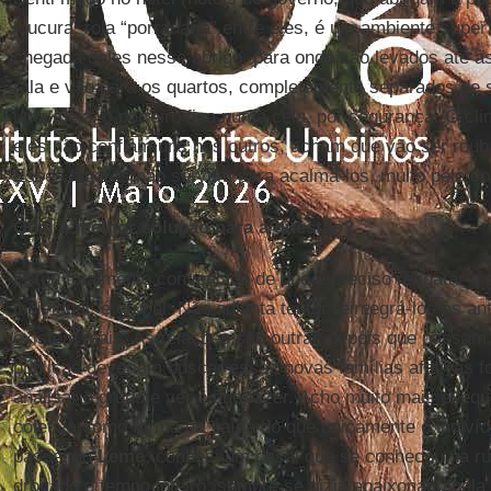
loucura, rola “porradaria” entre eles, é um ambiente supe
chegada deles nesse abrigo, para onde são levados até
rala e vão para os quartos, completamente separados de 
uma ideia, o porteiro fica numa cela, por segurança. O cl
eles não confiam uns nos outros, acham que vão ser roub
Esses lugares não servem para acalmá-los, muito pelo con
Qual a melhor solução para a questão?
Estou totalmente convencido de que é preciso resgatar o 
individual, é grupal. Não adianta tentar reintegrá-los às an
existem mais. As relações são outras depois que passam a
públicas deveriam buscar essas novas famílias afetivas f
analisar o grupo e ver o que fazer. Acho muito mais exequ
coletiva como forma de saída do que unicamente o indiví
passei no
Leme
, conheci um casal que se conheceu na ru
drogado o tempo inteiro, sempre se dizia apaixonado pela