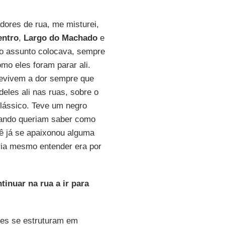
dores de rua, me misturei,
entro
,
Largo do Machado
e
e o assunto colocava, sempre
o eles foram parar ali.
revivem a dor sempre que
eles ali nas ruas, sobre o
lássico. Teve um negro
quando queriam saber como
ocê já se apaixonou alguma
ria mesmo entender era por
inuar na rua a ir para
Eles se estruturam em