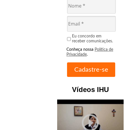
Eu concordo em
receber comunicações.
Conheça nossa
Política de
Privacidade
.
Vídeos IHU
play_circle_outline