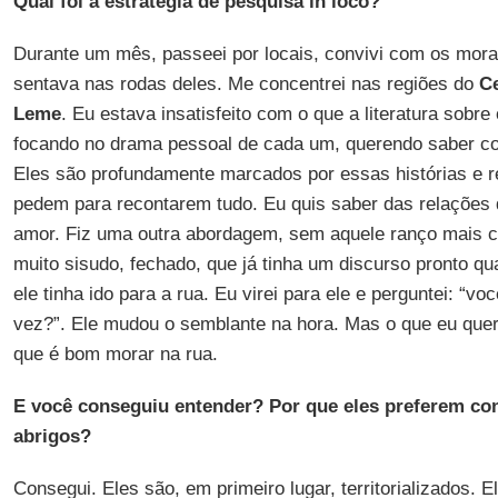
Qual foi a estratégia de pesquisa in loco?
Durante um mês, passeei por locais, convivi com os mora
sentava nas rodas deles. Me concentrei nas regiões do
C
Leme
. Eu estava insatisfeito com o que a literatura sobr
focando no drama pessoal de cada um, querendo saber com
Eles são profundamente marcados por essas histórias e 
pedem para recontarem tudo. Eu quis saber das relações d
amor. Fiz uma outra abordagem, sem aquele ranço mais c
muito sisudo, fechado, que já tinha um discurso pronto 
ele tinha ido para a rua. Eu virei para ele e perguntei: “v
vez?”. Ele mudou o semblante na hora. Mas o que eu que
que é bom morar na rua.
E você conseguiu entender? Por que eles preferem cont
abrigos?
Consegui. Eles são, em primeiro lugar, territorializados. 