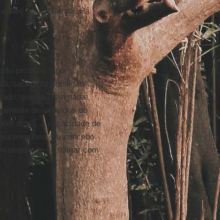
r esses dois? Não dá. Há
 são pessoas hiper
uta, sabem da condição
dado, que não tem nada.
etamente desprovidos do
além disso, a capacidade de
 surpreendeu. Eu concebo
m desejo de se religar com