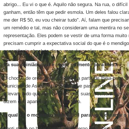
abrigo... Eu vi o que é. Aquilo não segura. Na rua, o difíci
ganham, então têm que pedir esmola. Um deles falou cla
me der R$ 50, eu vou cheirar tudo”. Aí, falam que precis
um remédio e tal, mas não consideram uma mentira no sen
representação. Eles podem se vestir de uma forma muito
precisam cumprir a expectativa social do que é o mendig
consciência absoluta disso, mas é por aí.
Na sua opinião, qual é o pior momento para eles?
O choque de ordem que acontece a partir de meia-noite, 
municipal de Assistência Social, que passam metendo b
e levam tudo que eles têm embora, suas preciosidades. Is
dizem que apanham muito lá dentro.
E qual foi o momento mais difícil para você durante o
Senti medo no hotel (hotéis do governo, que abrigam a po