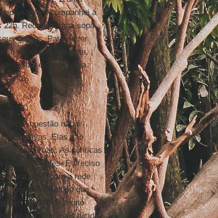
r depressivo. Acompanhei a
 as 22h. Recebem uma sopa
seus grupos. Para se ter
ima é de tensão absoluta,
ados. Não é como a rua.
trário.
grupo. A questão não é
tigas famílias. Elas não
 viver na ruas. As políticas
ormadas por eles. É preciso
ível trabalhar com a rede
duo. Durante o tempo que
a. Ele, apesar de muito
 namorada. Ela, mais lúcida,