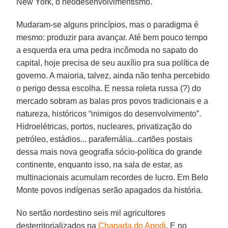
New York, o neodesenvolvimentismo.
Mudaram-se alguns princípios, mas o paradigma é
mesmo: produzir para avançar. Até bem pouco tempo
a esquerda era uma pedra incômoda no sapato do
capital, hoje precisa de seu auxílio pra sua política de
governo. A maioria, talvez, ainda não tenha percebido
o perigo dessa escolha. E nessa roleta russa (?) do
mercado sobram as balas pros povos tradicionais e a
natureza, históricos “inimigos do desenvolvimento”.
Hidroelétricas, portos, nucleares, privatização do
petróleo, estádios... parafernália...cartões postais
dessa mais nova geografia sócio-política do grande
continente, enquanto isso, na sala de estar, as
multinacionais acumulam recordes de lucro. Em Belo
Monte povos indígenas serão apagados da história.
No sertão nordestino seis mil agricultores
desterritorializados na
Chapada do Apodi
. E no