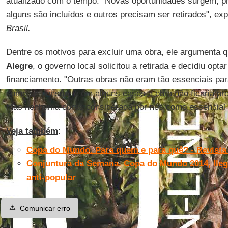
atualizado com o tempo. "Novas oportunidades surgem, pr
alguns são incluídos e outros precisam ser retirados", ex
Brasil.
Dentre os motivos para excluir uma obra, ele argumenta 
Alegre
, o governo local solicitou a retirada e decidiu opt
financiamento. "Outras obras não eram tão essenciais par
como se pensou, e em alguns casos a obra não ficaria pr
Mas nenhuma obras considerada por nós como essencial ca
Veja também
:
Copa do Mundo. Para quem e para quê? - Revista
Conjuntura da Semana. Copa do Mundo 2014, Ilegíti
anti-popular
⚠️
Comunicar erro