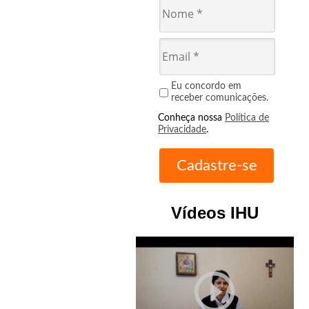
Eu concordo em
receber comunicações.
Conheça nossa
Política de
Privacidade
.
Vídeos IHU
play_circle_outline