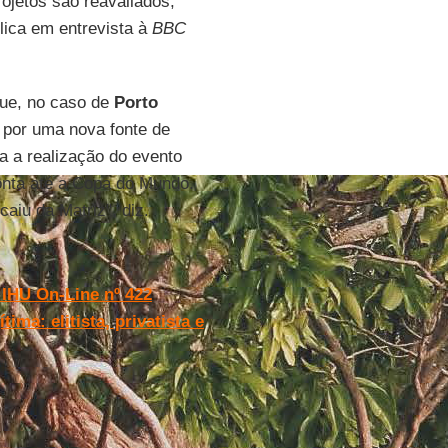
ojetos são reavaliados,
plica em entrevista à
BBC
que, no caso de
Porto
ar por uma nova fonte de
a a realização do evento
onta até a Copa do Mundo.
iu da Matriz", diz.
 IHU On-Line nº 422
ma: elitista, privatista e