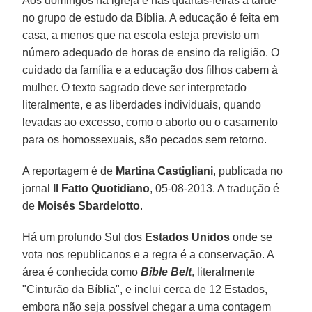
Aos domingos na igreja e nas quartas-feiras à tarde
no grupo de estudo da Bíblia. A educação é feita em
casa, a menos que na escola esteja previsto um
número adequado de horas de ensino da religião. O
cuidado da família e a educação dos filhos cabem à
mulher. O texto sagrado deve ser interpretado
literalmente, e as liberdades individuais, quando
levadas ao excesso, como o aborto ou o casamento
para os homossexuais, são pecados sem retorno.
A reportagem é de
Martina Castigliani
, publicada no
jornal
Il Fatto Quotidiano
, 05-08-2013. A tradução é
de
Moisés Sbardelotto
.
Há um profundo Sul dos
Estados Unidos
onde se
vota nos republicanos e a regra é a conservação. A
área é conhecida como
Bible Belt
, literalmente
"Cinturão da Bíblia", e inclui cerca de 12 Estados,
embora não seja possível chegar a uma contagem