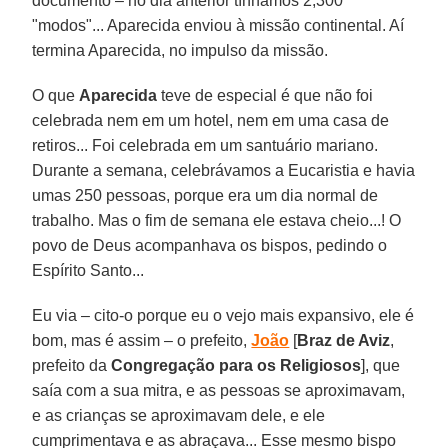
documento – no dia anterior tínhamos 2,300
"modos"... Aparecida enviou à missão continental. Aí
termina Aparecida, no impulso da missão.
O que
Aparecida
teve de especial é que não foi
celebrada nem em um hotel, nem em uma casa de
retiros... Foi celebrada em um santuário mariano.
Durante a semana, celebrávamos a Eucaristia e havia
umas 250 pessoas, porque era um dia normal de
trabalho. Mas o fim de semana ele estava cheio...! O
povo de Deus acompanhava os bispos, pedindo o
Espírito Santo...
Eu via – cito-o porque eu o vejo mais expansivo, ele é
bom, mas é assim – o prefeito,
João
[
Braz de Aviz
,
prefeito da
Congregação para os Religiosos
], que
saía com a sua mitra, e as pessoas se aproximavam,
e as crianças se aproximavam dele, e ele
cumprimentava e as abraçava... Esse mesmo bispo