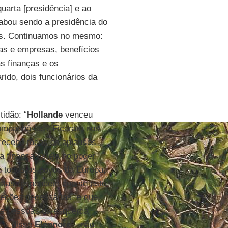
arta [presidência] e ao
cabou sendo a presidência do
ras. Continuamos no mesmo:
s e empresas, benefícios
s finanças e os
ido, dois funcionários da
tidão: “
Hollande
venceu
ompanhá-las? Ficaram nos
recebe todos os aplausos
 finança esteja no poder,
o todos os povos da Europa,
listas respondem que se este
rreções necessárias, e que
 as pessoas da esquerda
es – disse
Eléonore
– não