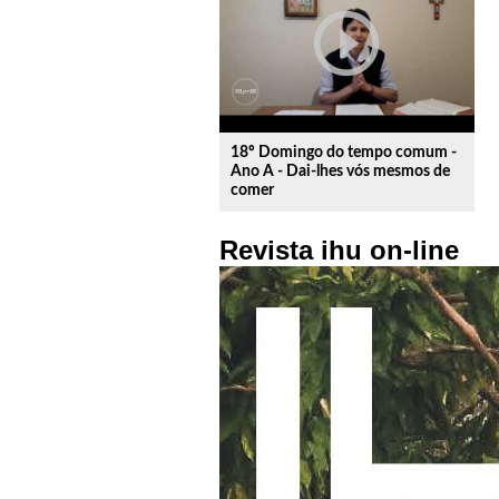
play_circle_outline
18º Domingo do tempo comum -
Ano A - Dai-lhes vós mesmos de
comer
Revista ihu on-line