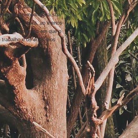
aram-nos para ficar com o
querda
não modificará sua
e o governo para, ao menos
ial, num momento em que o
 trabalho e os subsídios