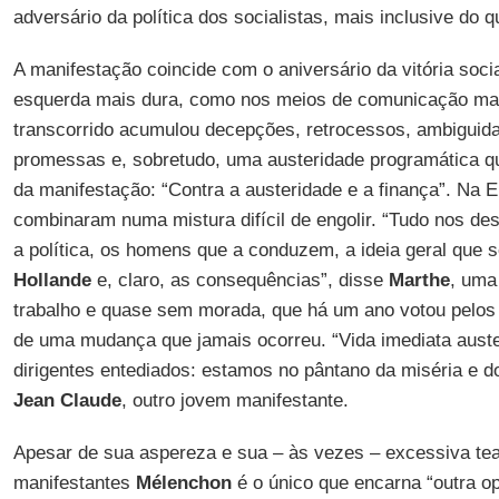
adversário da política dos socialistas, mais inclusive do qu
A manifestação coincide com o aniversário da vitória socia
esquerda mais dura, como nos meios de comunicação ma
transcorrido acumulou decepções, retrocessos, ambigui
promessas e, sobretudo, uma austeridade programática que
da manifestação: “Contra a austeridade e a finança”. Na 
combinaram numa mistura difícil de engolir. “Tudo nos de
a política, os homens que a conduzem, a ideia geral que
Hollande
e, claro, as consequências”, disse
Marthe
, uma
trabalho e quase sem morada, que há um ano votou pelos 
de uma mudança que jamais ocorreu. “Vida imediata auster
dirigentes entediados: estamos no pântano da miséria e d
Jean Claude
, outro jovem manifestante.
Apesar de sua aspereza e sua – às vezes – excessiva tea
manifestantes
Mélenchon
é o único que encarna “outra op