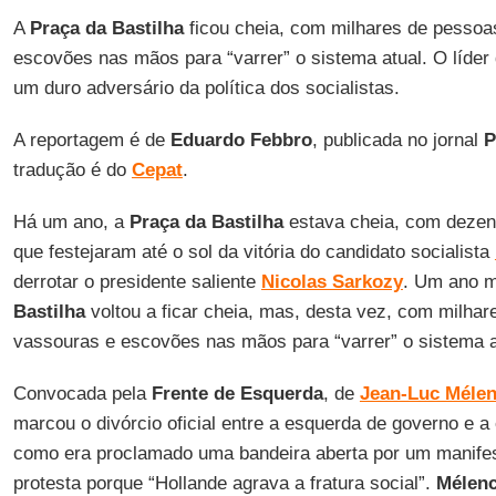
A
Praça da Bastilha
ficou cheia, com milhares de pesso
escovões nas mãos para “varrer” o sistema atual. O líder
um duro adversário da política dos socialistas.
A reportagem é de
Eduardo Febbro
, publicada no jornal
P
tradução é do
Cepat
.
Há um ano, a
Praça da Bastilha
estava cheia, com dezen
que festejaram até o sol da vitória do candidato socialista
derrotar o presidente saliente
Nicolas Sarkozy
. Um ano m
Bastilha
voltou a ficar cheia, mas, desta vez, com milha
vassouras e escovões nas mãos para “varrer” o sistema a
Convocada pela
Frente de Esquerda
, de
Jean-Luc Méle
marcou o divórcio oficial entre a esquerda de governo e 
como era proclamado uma bandeira aberta por um manife
protesta porque “Hollande agrava a fratura social”.
Mélen