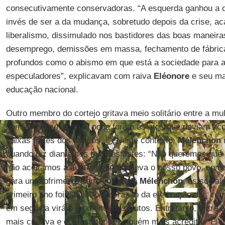
consecutivamente conservadoras. “A esquerda ganhou a qu
invés de ser a da mudança, sobretudo depois da crise, a
liberalismo, dissimulado nos bastidores das boas manei
desemprego, demissões em massa, fechamento de fábrica
profundos como o abismo em que está a sociedade para a
especuladores”, explicavam com raiva
Eléonore
e seu mar
educação nacional.
Outro membro do cortejo gritava meio solitário entre a mul
com as palavras, mas onde foram os atos que deviam ac
caixas fortes dos bancos...”. Neste contexto,
Mélenchon
quando diz diante dos manifestantes: “Não queremos que a
não aceitamos a austeridade que leva o nosso povo, com
para um sofrimento sem fim”. Para
Mélenchon
, os socia
primeiro ano foi difícil, foi em razão da efetivação das co
em seguida virá o momento dos frutos. Entretanto, entre
mais criativa e contestatória, ninguém mais acredita. “El