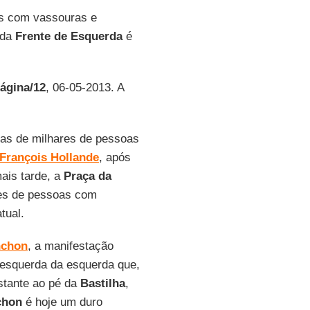
as com vassouras e
 da
Frente de Esquerda
é
ágina/12
, 06-05-2013. A
as de milhares de pessoas
François Hollande
, após
ais tarde, a
Praça da
res de pessoas com
tual.
nchon
, a manifestação
a esquerda da esquerda que,
stante ao pé da
Bastilha
,
chon
é hoje um duro