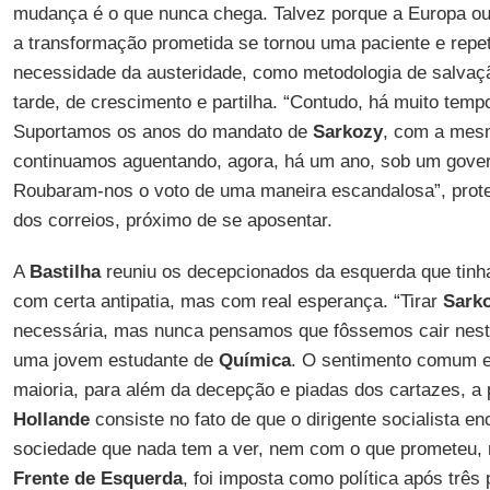
mudança é o que nunca chega. Talvez porque a Europa o
a transformação prometida se tornou uma paciente e repe
necessidade da austeridade, como metodologia de salvaçã
tarde, de crescimento e partilha. “Contudo, há muito tem
Suportamos os anos do mandato de
Sarkozy
, com a mesm
continuamos aguentando, agora, há um ano, sob um gover
Roubaram-nos o voto de uma maneira escandalosa”, prot
dos correios, próximo de se aposentar.
A
Bastilha
reuniu os decepcionados da esquerda que tin
com certa antipatia, mas com real esperança. “Tirar
Sark
necessária, mas nunca pensamos que fôssemos cair nest
uma jovem estudante de
Química
. O sentimento comum e
maioria, para além da decepção e piadas dos cartazes, a 
Hollande
consiste no fato de que o dirigente socialista e
sociedade que nada tem a ver, nem com o que prometeu,
Frente de Esquerda
, foi imposta como política após três