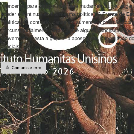
venceram para corrigir, mas para mudar: em suma, engan
poder e continuar com a mesma política”. A
Frente de Es
política. Ao contrário, pensa em aumentar a pressão sobr
circunstancialmente, arrancar-lhe alguma concessão soc
governo se presta a golpear a aposentaria, a legislação do
sociais.
⚠️
Comunicar erro