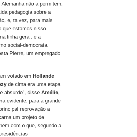
u Alemanha não a permitem,
tida pedagogia sobre a
o, e, talvez, para mais
po que estamos nisso.
a linha geral, e a
no social-democrata.
esta Pierre, um empregado
ham votado em
Hollande
ozy
de cima era uma etapa
e absurdo”, disse
Amélie
,
ra evidente: para a grande
principal reprovação a
ncarna um projeto de
 nem com o que, segundo a
 presidências