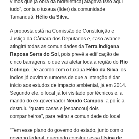
vimos que [a obra da hidrelétrica] alagava isso aqui
tudo”, conta o tuxaua (líder) da comunidade
Tamanduá,
Hélio da Silva
.
A proposta está na Comissão de Constituição e
Justiça da Câmara dos Deputados e, caso avance
atingirá todas as comunidades da
Terra Indígena
Raposa Serra do Sol
, pois prevê a edificação de
cinco barragens, o que vai afetar toda a região do
Rio
Cotingo
. De acordo com o tuxaua
Hélio da Silva
, os
índios já ouviram rumores de que a intenção é dar
início aos estudos de impacto ambiental, já em 2014.
Segundo ele, o local já foi visitado por técnicos e, a
mando do ex-governador
Neudo Campos
, a polícia
destruiu “quatro casas e [espancou] dois
companheiros”, para retirar a comunidade do local.
“Tem esse plano do governo do estado, junto com o
governo federal, querendo construir essa
Usina de